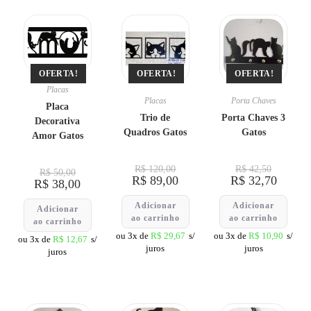
OFERTA!
OFERTA!
OFERTA!
Placas
Placas
Porta Chaves
Placa
Trio de
Porta Chaves 3
Decorativa
Quadros Gatos
Gatos
Amor Gatos
R$
120,00
R$
42,50
R$
50,00
R$
89,00
R$
32,70
R$
38,00
Adicionar
Adicionar
Adicionar
ao carrinho
ao carrinho
ao carrinho
ou 3x de
R$
29,67
s/
ou 3x de
R$
10,90
s/
ou 3x de
R$
12,67
s/
juros
juros
juros