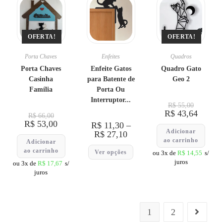
OFERTA!
OFERTA!
Porta Chaves
Enfeites
Quadros
Porta Chaves
Enfeite Gatos
Quadro Gato
Casinha
para Batente de
Geo 2
Família
Porta Ou
Interruptor...
R$
55,00
R$
43,64
R$
66,00
R$
53,00
R$
11,30
–
Adicionar
R$
27,10
ao carrinho
Adicionar
ao carrinho
Ver opções
ou 3x de
R$
14,55
s/
juros
ou 3x de
R$
17,67
s/
juros
1
2