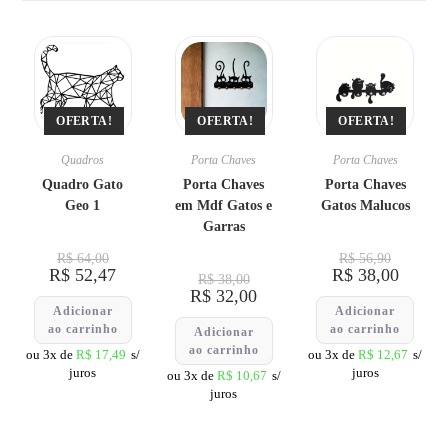
OFERTA!
OFERTA!
OFERTA!
Quadros
Porta Chaves
Porta Chaves
Quadro Gato
Porta Chaves
Porta Chaves
Geo 1
em Mdf Gatos e
Gatos Malucos
Garras
R$
64,00
R$
56,90
R$
52,47
R$
38,00
R$
38,00
R$
32,00
Adicionar
Adicionar
ao carrinho
ao carrinho
Adicionar
ao carrinho
ou 3x de
R$
17,49
s/
ou 3x de
R$
12,67
s/
juros
juros
ou 3x de
R$
10,67
s/
juros