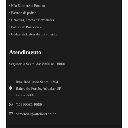
• Não Encontrei o Produto
• Rastreio de pedido
• Garantias, Trocas e Devoluções
• Política de Privacidade
• Código de Defesa do Consumidor
Atendimento
Segunda a Sexta, das 8h00 as 18h00.
Rua. Rod. Arão Sahm, 1304
Bairro do Portão, Atibaia - SP,
12952-589
(11) 99581-9689
comercial@artelaser.art.br