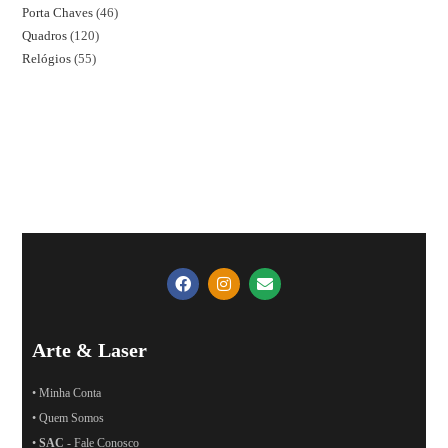
Porta Chaves
46
Quadros
120
Relógios
55
Arte & Laser
• Minha Conta
• Quem Somos
•
SAC
- Fale Conosco