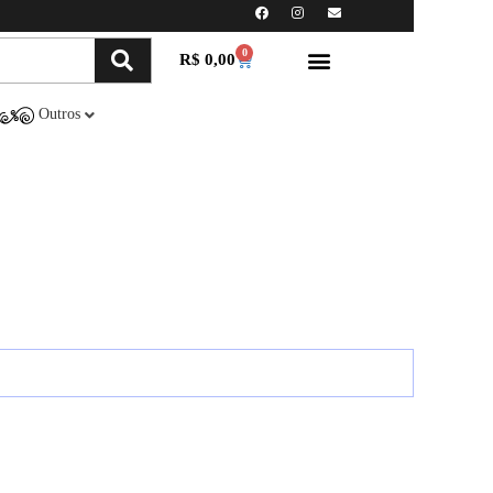
0
R$
0,00
Minha conta
Compre Online
Outros