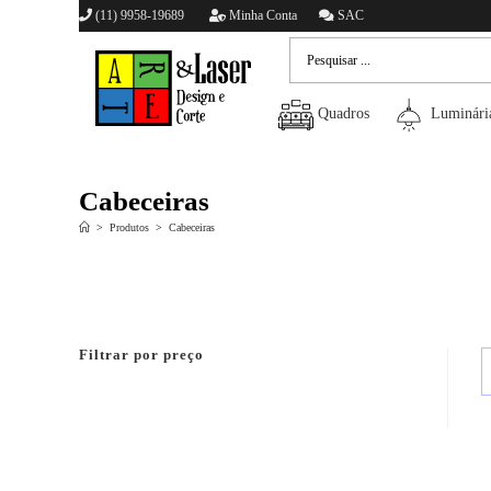
(11) 9958-19689
Minha Conta
SAC
Quadros
Luminári
Cabeceiras
>
Produtos
>
Cabeceiras
Filtrar por preço