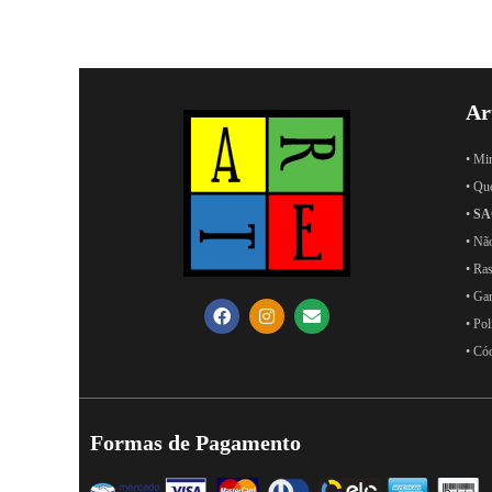
Ar
• Mi
• Qu
•
SA
• Nã
• Ras
• Ga
• Pol
• Có
Formas de Pagamento