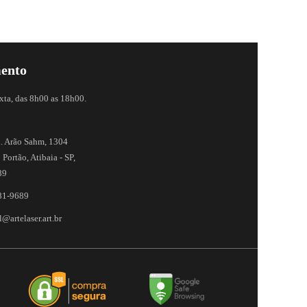
ento
xta, das 8h00 as 18h00.
. Arão Sahm, 1304
 Portão, Atibaia - SP,
89
81-9689
@artelaser.art.br