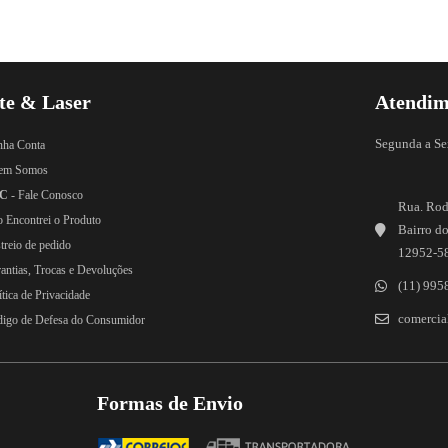
te & Laser
Atendim
Segunda a Se
nha Conta
em Somos
C
- Fale Conosco
Rua. Rod
o Encontrei o Produto
Bairro do
treio de pedido
12952-5
rantias, Trocas e Devoluções
(11) 995
ítica de Privacidade
comercial
digo de Defesa do Consumidor
Formas de Envio