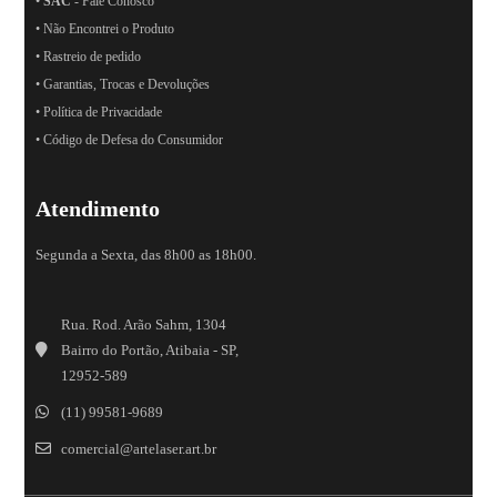
•
SAC
- Fale Conosco
• Não Encontrei o Produto
• Rastreio de pedido
• Garantias, Trocas e Devoluções
• Política de Privacidade
• Código de Defesa do Consumidor
Atendimento
Segunda a Sexta, das 8h00 as 18h00.
Rua. Rod. Arão Sahm, 1304
Bairro do Portão, Atibaia - SP,
12952-589
(11) 99581-9689
comercial@artelaser.art.br