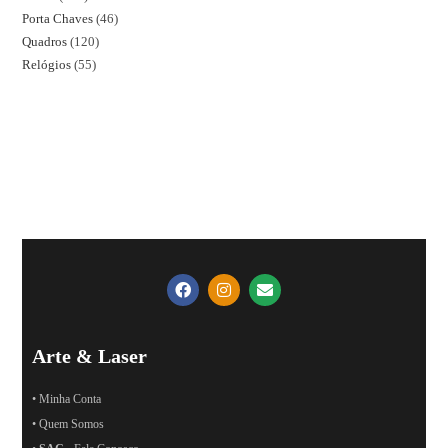
Porta Chaves
46
Quadros
120
Relógios
55
Arte & Laser
• Minha Conta
• Quem Somos