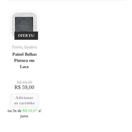
OFERTA!
Painéis
,
Quadros
Painel Bolhas
Pintura em
Laca
R$
69,00
R$
59,00
Adicionar
ao carrinho
ou 3x de
R$
19,67
s/
juros