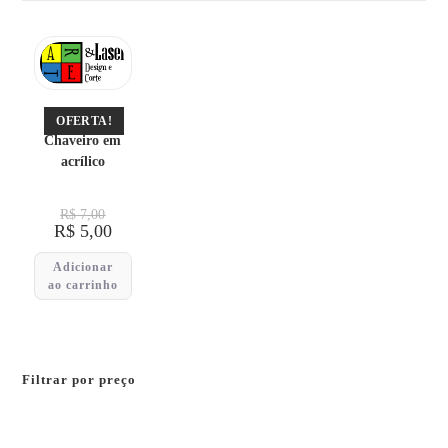
Chaveiros
OFERTA!
Chaveiro em
acrílico
R$
7,00
R$
5,00
Adicionar
ao carrinho
Filtrar por preço