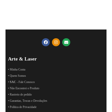
Arte & Laser
• Minha Conta
• Quem Somos
•
SAC
- Fale Conosco
• Não Encontrei o Produto
• Rastreio de pedido
• Garantias, Trocas e Devoluções
• Política de Privacidade