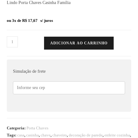
Lindo Porta Chaves Casinha Família
ou 3x de
R$
17,67
s/ juros
ADICIONAR AO CARRINHO
Simulação de frete
Categoria:
Porta Chaves
Tags:
casa
,
casinha
,
chave
,
chaveiro
,
decoração de parede
,
enfeite cozinha
,