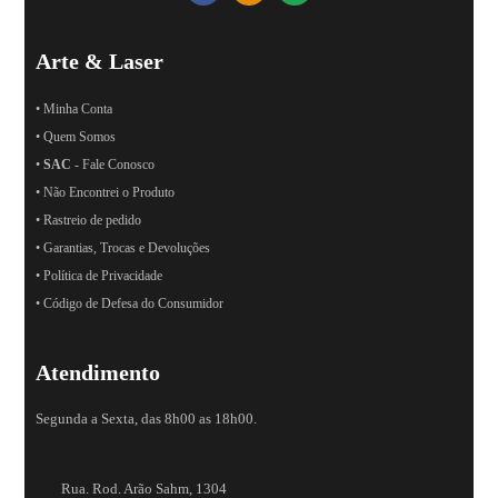
Arte & Laser
• Minha Conta
• Quem Somos
•
SAC
- Fale Conosco
• Não Encontrei o Produto
• Rastreio de pedido
• Garantias, Trocas e Devoluções
• Política de Privacidade
• Código de Defesa do Consumidor
Atendimento
Segunda a Sexta, das 8h00 as 18h00.
Rua. Rod. Arão Sahm, 1304