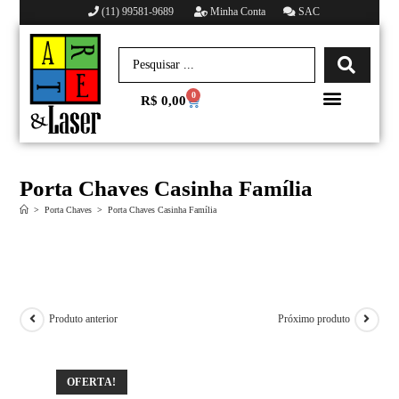
(11) 99581-9689
Minha Conta
SAC
0
R$
0,00
Minha conta
Porta Chaves Casinha Família
>
Porta Chaves
>
Porta Chaves Casinha Família
Produto anterior
Próximo produto
OFERTA!