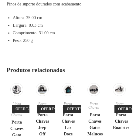
Pinos de suporte dourados com acabamento.
Altura: 35.00 cm
Largura: 0.03 cm
Comprimento: 31.00 cm
Peso: 250 g
Produtos relacionados
Linha
Porta
Porta
Porta
Porta
Pet
,
Chaves
Chaves
Chaves
Chaves
OFERTA!
OFERTA!
OFERTA!
OFERTA!
Porta
Chaves
Porta
Porta
Porta
Porta
Chaves
Chaves
Chaves
Chaves
Porta
Jeep
Lar
Gatos
Roadster
Chaves
Off
Doce
Malucos
Gato