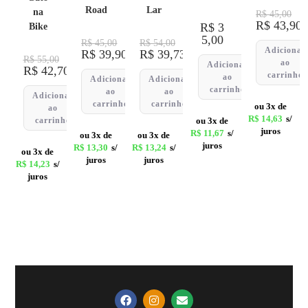
Road
Lar
na
R$
45,00
R$
43,90
R$
3
Bike
5,00
R$
45,00
R$
54,00
Adicionar
R$
39,90
R$
39,73
R$
55,00
ao
Adicionar
R$
42,70
carrinho
ao
Adicionar
Adicionar
carrinho
ao
ao
Adicionar
carrinho
carrinho
ou 3x de
ao
R$
14,63
s/
carrinho
ou 3x de
juros
R$
11,67
s/
ou 3x de
ou 3x de
juros
R$
13,30
s/
R$
13,24
s/
ou 3x de
juros
juros
R$
14,23
s/
juros