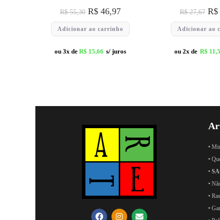
R$
46,97
R$
R$
55,30
R$
27,67
Adicionar ao carrinho
Adicionar ao 
ou 3x de
R$
15,66
s/ juros
ou 2x de
R$
11,
Ar
• Mi
• Qu
•
SA
• Nã
• Ras
• Ga