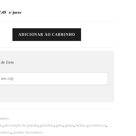
,49
s/ juros
ADICIONAR AO CARRINHO
de frete
adros
ão
,
decoração de parede
,
gatinhos
,
gato
,
gatos
,
linhas geométricas
,
orativa
,
quadro decorativo