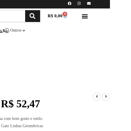
0
R$
0,00
Minha conta
Compre Online
Outros
R$
52,47
sa com bom gosto e estilo.
 Gato Linhas Geométricas