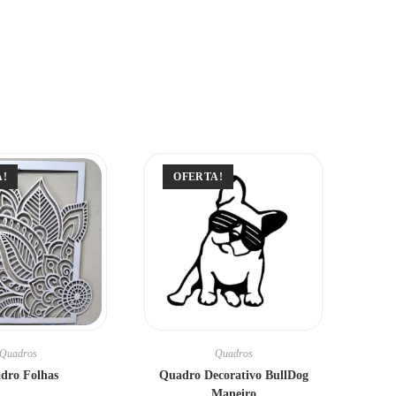
A!
OFERTA!
Quadros
Quadros
dro Folhas
Quadro Decorativo BullDog
Maneiro