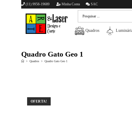
(11) 9958-19689
Minha Conta
SAC
Quadros
Luminári
Quadro Gato Geo 1
>
Quadros
>
Quadro Gato Geo 1
OFERTA!