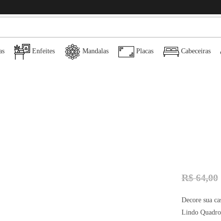
as
Enfeites
Mandalas
Placas
Cabeceiras
R$
64,00
Decore sua ca
Lindo Quadro