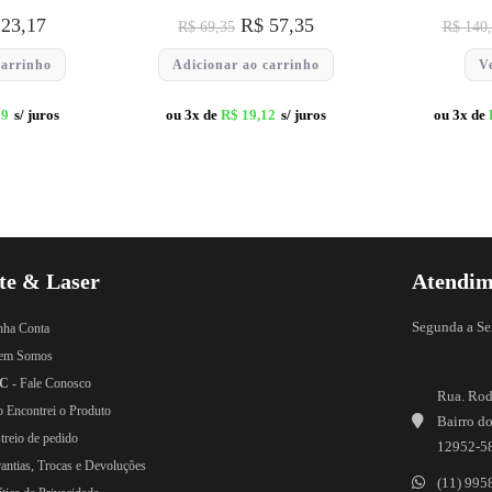
23,17
R$
57,35
R$
69,35
R$
140,
carrinho
Adicionar ao carrinho
V
59
s/ juros
ou 3x de
R$
19,12
s/ juros
ou 3x de
te & Laser
Atendim
Segunda a Se
nha Conta
em Somos
C
- Fale Conosco
Rua. Rod
o Encontrei o Produto
Bairro do
treio de pedido
12952-5
rantias, Trocas e Devoluções
(11) 995