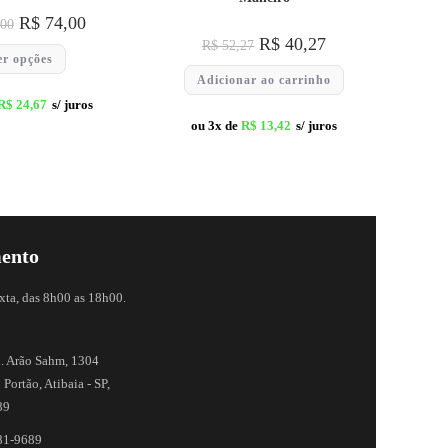
R$
74,00
00
R$
40,27
R$
52,27
er opções
Adicionar ao carrinho
R$
24,67
s/ juros
ou 3x de
R$
13,42
s/ juros
ento
xta, das 8h00 as 18h00.
. Arão Sahm, 1304
 Portão, Atibaia - SP,
89
81-9689