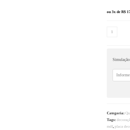
ou 3x de
R$
17
Simulação 
Categoria:
Qu
Tags:
decoraç
mdf
,
placa dec