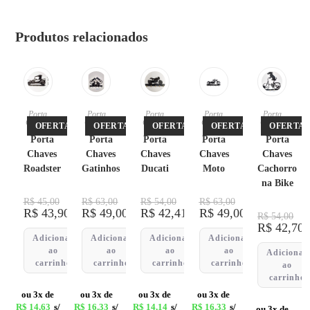
Produtos relacionados
Porta
Porta
Porta
Porta
Porta
Chaves
Chaves
Chaves
Chaves
Chaves
OFERTA!
OFERTA!
OFERTA!
OFERTA!
OFERTA!
Porta
Porta
Porta
Porta
Porta
Chaves
Chaves
Chaves
Chaves
Chaves
Roadster
Gatinhos
Ducati
Moto
Cachorro
na Bike
R$
45,00
R$
63,00
R$
54,00
R$
63,00
R$
43,90
R$
49,00
R$
42,41
R$
49,00
R$
54,00
R$
42,70
Adicionar
Adicionar
Adicionar
Adicionar
ao
ao
ao
ao
Adicionar
carrinho
carrinho
carrinho
carrinho
ao
carrinho
ou 3x de
ou 3x de
ou 3x de
ou 3x de
R$
14,63
s/
R$
16,33
s/
R$
14,14
s/
R$
16,33
s/
ou 3x de