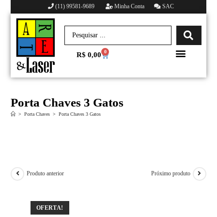
(11) 99581-9689
Minha Conta
SAC
0
R$
0,00
Minha conta
Porta Chaves 3 Gatos
>
Porta Chaves
>
Porta Chaves 3 Gatos
Produto anterior
Próximo produto
OFERTA!