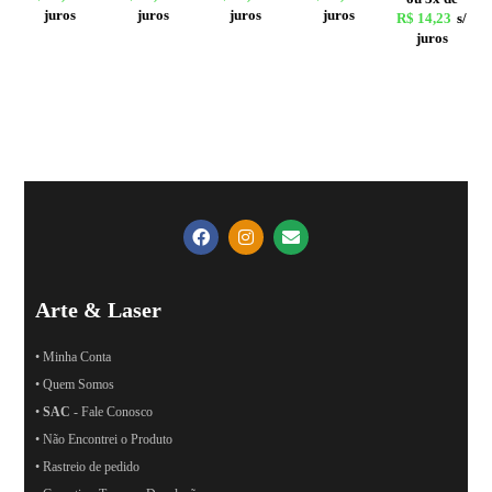
juros
juros
juros
juros
R$
14,23
s/
juros
Arte & Laser
• Minha Conta
• Quem Somos
•
SAC
- Fale Conosco
• Não Encontrei o Produto
• Rastreio de pedido