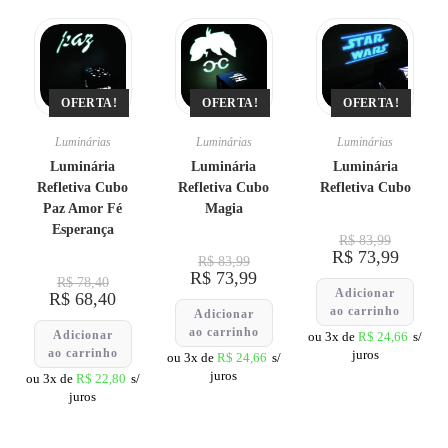
OFERTA!
OFERTA!
OFERTA!
Luminárias
Luminárias
Luminárias
Luminária
Luminária
Luminária
Refletiva Cubo
Refletiva Cubo
Refletiva Cubo
Paz Amor Fé
Magia
Esperança
R$
83,99
R$
73,99
R$
83,99
R$
73,99
R$
78,40
Adicionar
R$
68,40
ao carrinho
Adicionar
ao carrinho
Adicionar
ou 3x de
R$
24,66
s/
ao carrinho
juros
ou 3x de
R$
24,66
s/
juros
ou 3x de
R$
22,80
s/
juros