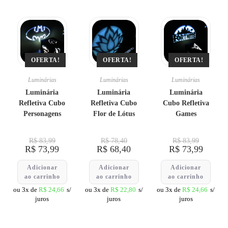
OFERTA!
OFERTA!
OFERTA!
Luminárias
Luminárias
Luminárias
Luminária
Luminária
Luminária
Refletiva Cubo
Refletiva Cubo
Cubo Refletiva
Personagens
Flor de Lótus
Games
R$
83,99
R$
78,40
R$
83,99
R$
73,99
R$
68,40
R$
73,99
Adicionar
Adicionar
Adicionar
ao carrinho
ao carrinho
ao carrinho
ou 3x de
R$
24,66
s/
ou 3x de
R$
22,80
s/
ou 3x de
R$
24,66
s/
juros
juros
juros