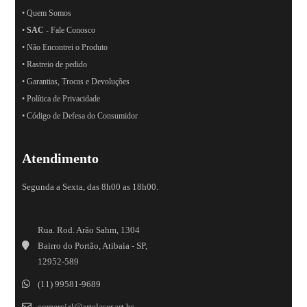
• Quem Somos
•
SAC
- Fale Conosco
• Não Encontrei o Produto
• Rastreio de pedido
• Garantias, Trocas e Devoluções
• Política de Privacidade
• Código de Defesa do Consumidor
Atendimento
Segunda a Sexta, das 8h00 as 18h00.
Rua. Rod. Arão Sahm, 1304
Bairro do Portão, Atibaia - SP,
12952-589
(11) 99581-9689
comercial@artelaser.art.br