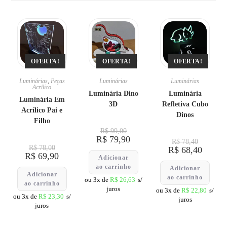
OFERTA!
OFERTA!
OFERTA!
Luminárias
,
Peças
Luminárias
Luminárias
Acrílico
Luminária Dino
Luminária
Luminária Em
3D
Refletiva Cubo
Acrílico Pai e
Dinos
Filho
R$
99,00
R$
79,90
R$
78,40
R$
78,00
R$
68,40
R$
69,90
Adicionar
ao carrinho
Adicionar
Adicionar
ao carrinho
ou 3x de
R$
26,63
s/
ao carrinho
juros
ou 3x de
R$
22,80
s/
ou 3x de
R$
23,30
s/
juros
juros