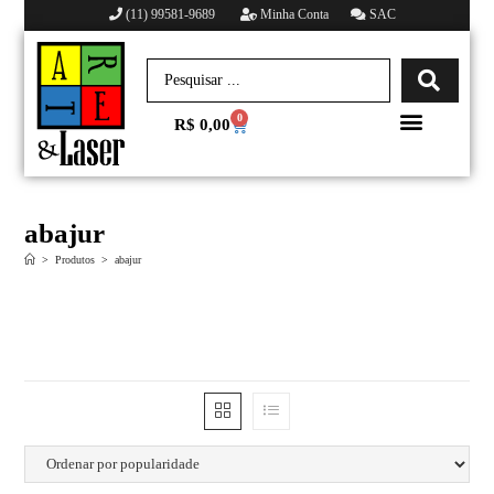
(11) 99581-9689
Minha Conta
SAC
0
R$
0,00
Minha conta
abajur
>
Produtos
>
abajur