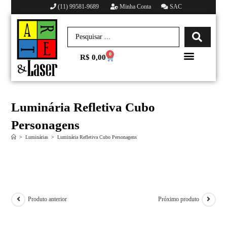
(11) 99581-9689
Minha Conta
SAC
0
R$
0,00
Minha conta
Luminária Refletiva Cubo
Personagens
>
Luminárias
>
Luminária Refletiva Cubo Personagens
Produto anterior
Próximo produto