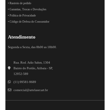
• Rastreio de pedido
• Garantias, Trocas e Devoluções
• Política de Privacidade
• Código de Defesa do Consumidor
Atendimento
Segunda a Sexta, das 8h00 as 18h00.
Rua. Rod. Arão Sahm, 1304
Bairro do Portão, Atibaia - SP,
12952-589
(11) 99581-9689
comercial@artelaser.art.br