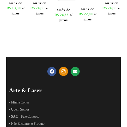
ou 3x de
ou 3x de
ou 3x de
R$
13,30
s/
R$
24,66
s/
R$
24,66
s/
ou 3x de
ou 3x de
juros
juros
juros
R$
22,80
s/
R$
24,66
s/
juros
juros
Arte & Laser
• Minha Conta
• Quem Somos
•
SAC
- Fale Conosco
• Não Encontrei o Produto