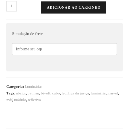
ADICIONAR AO CARRINHO
Simulação de frete
Categoria:
Luminárias
Tags:
abajur
,
batman
,
bivolt
,
cubo
,
led
,
liga da justça
,
luminária
,
marvel
,
mdf
,
módulo
,
refletiva