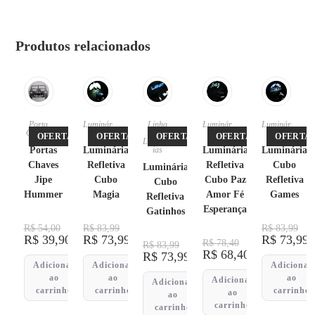
Produtos relacionados
Porta
Luminár
Linha
Luminár
Luminár
Chaves
ias
Pet
,
ias
ias
OFERTA!
OFERTA!
OFERTA!
OFERTA!
OFERTA!
Luminár
Portas
Luminária
ias
Luminária
Luminária
Chaves
Refletiva
Refletiva
Cubo
Luminária
Jipe
Cubo
Cubo Paz
Refletiva
Cubo
Hummer
Magia
Amor Fé
Games
Refletiva
Esperança
Gatinhos
R$
54,00
R$
83,99
R$
83,99
R$
39,90
R$
73,99
R$
73,99
R$
78,40
R$
83,99
R$
68,40
R$
73,99
Adicionar
Adicionar
Adicionar
ao
ao
ao
Adicionar
Adicionar
carrinho
carrinho
carrinho
ao
ao
carrinho
carrinho