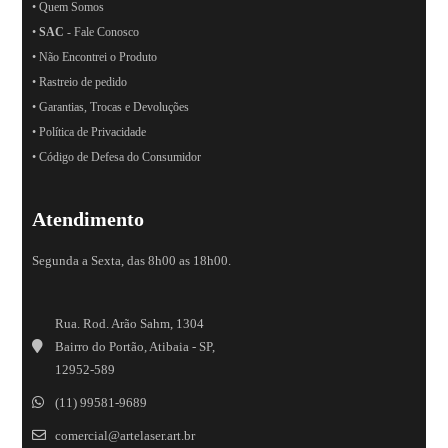
• Quem Somos
•
SAC
- Fale Conosco
• Não Encontrei o Produto
• Rastreio de pedido
• Garantias, Trocas e Devoluções
• Política de Privacidade
• Código de Defesa do Consumidor
Atendimento
Segunda a Sexta, das 8h00 as 18h00.
Rua. Rod. Arão Sahm, 1304
Bairro do Portão, Atibaia - SP,
12952-589
(11) 99581-9689
comercial@artelaser.art.br