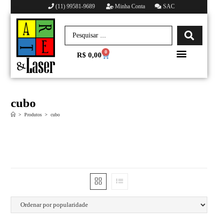
(11) 99581-9689
Minha Conta
SAC
0
R$
0,00
Minha conta
cubo
>
Produtos
>
cubo