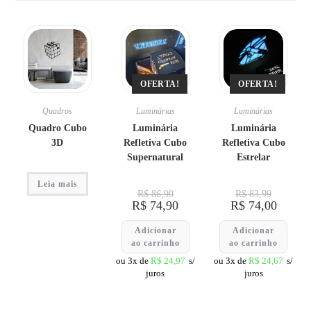
OFERTA!
OFERTA!
Quadros
Luminárias
Luminárias
Quadro Cubo
Luminária
Luminária
3D
Refletiva Cubo
Refletiva Cubo
Supernatural
Estrelar
Leia mais
R$
86,90
R$
83,99
R$
74,90
R$
74,00
Adicionar
Adicionar
ao carrinho
ao carrinho
ou 3x de
R$
24,97
s/
ou 3x de
R$
24,67
s/
juros
juros