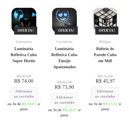
OFERTA!
OFERTA!
OFERTA!
Luminárias
Luminárias
Relógios
Luminária
Luminária
Relório de
Refletiva Cubo
Refletiva Cubo
Parede Cubo
Super Heróis
Emojis
em Mdf
Apaixonados
R$
83,99
R$
55,89
R$
74,00
R$
45,97
R$
83,99
R$
73,90
Adicionar
Adicionar
ao carrinho
ao carrinho
Adicionar
ao carrinho
ou 3x de
R$
24,67
s/
ou 3x de
R$
15,32
s/
juros
juros
ou 3x de
R$
24,63
s/
juros