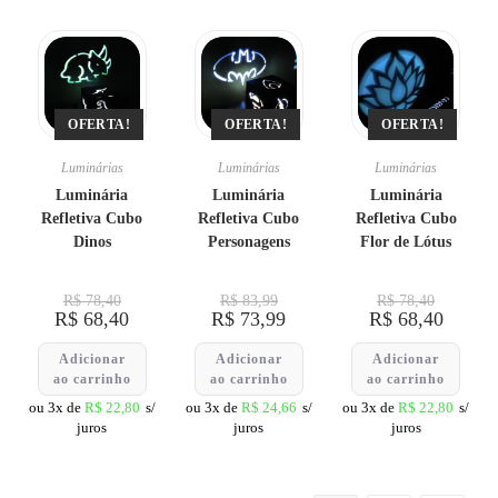
OFERTA!
OFERTA!
OFERTA!
Luminárias
Luminárias
Luminárias
Luminária
Luminária
Luminária
Refletiva Cubo
Refletiva Cubo
Refletiva Cubo
Dinos
Personagens
Flor de Lótus
R$
78,40
R$
83,99
R$
78,40
R$
68,40
R$
73,99
R$
68,40
Adicionar
Adicionar
Adicionar
ao carrinho
ao carrinho
ao carrinho
ou 3x de
R$
22,80
s/
ou 3x de
R$
24,66
s/
ou 3x de
R$
22,80
s/
juros
juros
juros