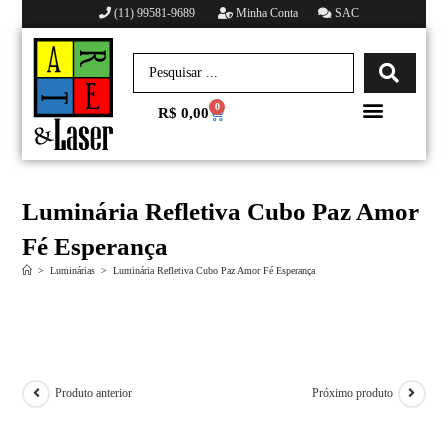
(11) 99581-9689
Minha Conta
SAC
0
R$
0,00
Minha conta
Luminária Refletiva Cubo Paz Amor
Fé Esperança
>
Luminárias
>
Luminária Refletiva Cubo Paz Amor Fé Esperança
Produto anterior
Próximo produto