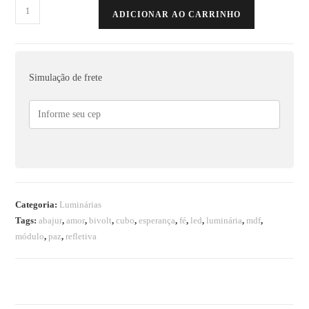
ADICIONAR AO CARRINHO
Simulação de frete
Categoria:
Luminárias
Tags:
abajur
,
amor
,
bivolt
,
cubo
,
esperança
,
fé
,
led
,
luminária
,
mdf
,
módulo
,
paz
,
refletiva