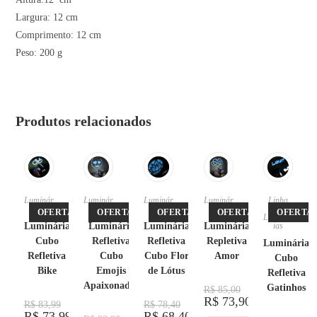
Largura: 12 cm
Comprimento: 12 cm
Peso: 200 g
Produtos relacionados
Luminár
Luminár
Luminár
Luminár
Linha
ias
ias
ias
ias
Pet
,
OFERTA!
OFERTA!
OFERTA!
OFERTA!
OFERTA!
Luminár
Luminária
Luminária
Luminária
Luminária
ias
Cubo
Refletiva
Refletiva
Repletiva
Luminária
Refletiva
Cubo
Cubo Flor
Amor
Cubo
Bike
Emojis
de Lótus
Refletiva
Apaixonados
Gatinhos
R$
85,00
R$
73,90
R$
83,99
R$
78,40
R$
73,99
R$
68,40