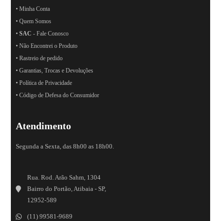
• Minha Conta
• Quem Somos
•
SAC
- Fale Conosco
• Não Encontrei o Produto
• Rastreio de pedido
• Garantias, Trocas e Devoluções
• Política de Privacidade
• Código de Defesa do Consumidor
Atendimento
Segunda a Sexta, das 8h00 as 18h00.
Rua. Rod. Arão Sahm, 1304
Bairro do Portão, Atibaia - SP,
12952-589
(11) 99581-9689