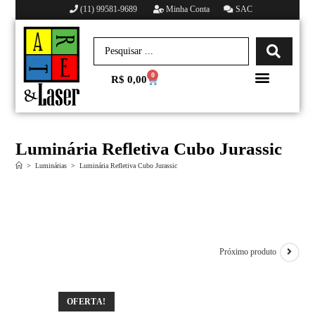
(11) 99581-9689
Minha Conta
SAC
0
R$
0,00
Minha conta
Luminária Refletiva Cubo Jurassic
>
Luminárias
>
Luminária Refletiva Cubo Jurassic
Próximo produto
OFERTA!