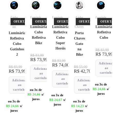
Linha
Luminár
Luminár
Linha
Luminár
Pet
,
ias
ias
Pet
,
ias
OFERTA!
OFERTA!
OFERTA!
OFERTA!
OFERTA!
Luminár
Porta
ias
Luminária
Luminária
Chaves
Luminária
Cubo
Refletiva
Refletiva
Luminária
Porta
Refletiva
Cubo
Cubo
Refletiva
Chaves
Bike
Super
Cubo
Gato
Heróis
Gatinhos
na
R$
83,99
R$
73,99
2
Bike
R$
83,99
R$
73,99
R$
83,99
Adicionar
R$
74,00
R$
83,99
R$
55,00
ao
Adicionar
R$
73,99
R$
42,70
carrinho
ao
Adicionar
carrinho
ao
Adicionar
Adicionar
carrinho
ou 3x de
ao
ao
R$
24,66
s/
carrinho
ou 3x de
carrinho
juros
R$
24,66
s/
ou 3x de
juros
R$
24,67
s/
ou 3x de
ou 3x de
juros
R$
24,66
s/
R$
14,23
s/
juros
juros