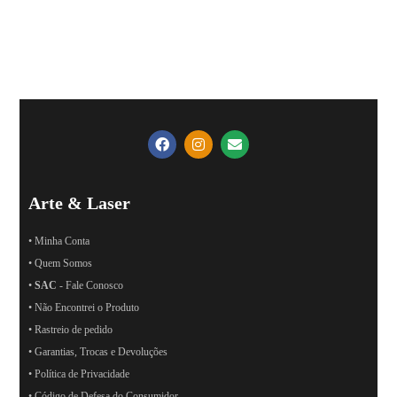
Arte & Laser
• Minha Conta
• Quem Somos
•
SAC
- Fale Conosco
• Não Encontrei o Produto
• Rastreio de pedido
• Garantias, Trocas e Devoluções
• Política de Privacidade
• Código de Defesa do Consumidor