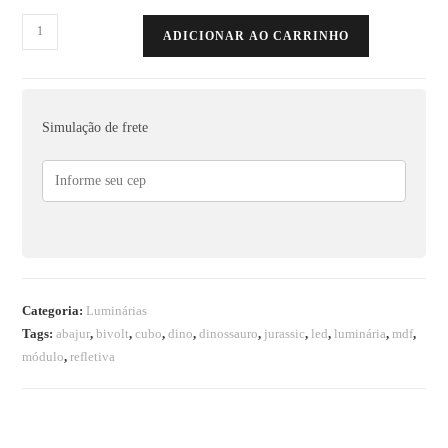
ADICIONAR AO CARRINHO
Simulação de frete
Categoria:
Luminárias
Tags:
abajur
,
bivolt
,
cubo
,
dino
,
dinossauro
,
jurassic
,
led
,
luminária
,
mdf
,
módulo
,
refletiva