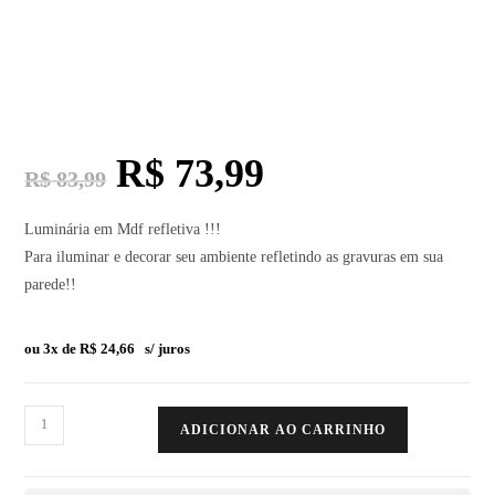
R$
73,99
R$
83,99
Luminária em Mdf refletiva !!!
Para iluminar e decorar seu ambiente refletindo as gravuras em sua
parede!!
ou 3x de
R$
24,66
s/ juros
ADICIONAR AO CARRINHO