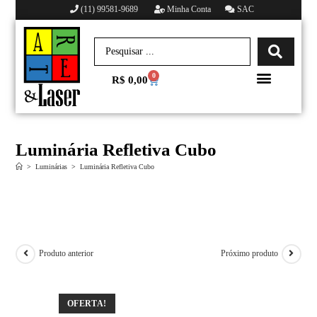
(11) 99581-9689
Minha Conta
SAC
0
R$
0,00
Minha conta
Luminária Refletiva Cubo
>
Luminárias
>
Luminária Refletiva Cubo
Produto anterior
Próximo produto
OFERTA!