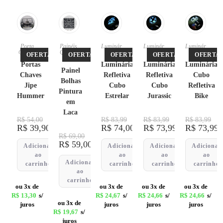
Porta
Painéis
,
Luminár
Luminár
Luminár
Chaves
Quadro
ias
ias
ias
OFERTA!
OFERTA!
OFERTA!
OFERTA!
OFERTA!
s
Portas
Luminária
Luminária
Luminária
Painel
Chaves
Refletiva
Refletiva
Cubo
Bolhas
Jipe
Cubo
Cubo
Refletiva
Pintura
Hummer
Estrelar
Jurassic
Bike
em
Laca
R$
54,00
R$
83,99
R$
83,99
R$
83,99
R$
39,90
R$
74,00
R$
73,99
R$
73,99
R$
69,00
R$
59,00
Adicionar
Adicionar
Adicionar
Adicionar
ao
ao
ao
ao
Adicionar
carrinho
carrinho
carrinho
carrinho
ao
carrinho
ou 3x de
ou 3x de
ou 3x de
ou 3x de
R$
13,30
s/
R$
24,67
s/
R$
24,66
s/
R$
24,66
s/
ou 3x de
juros
juros
juros
juros
R$
19,67
s/
juros