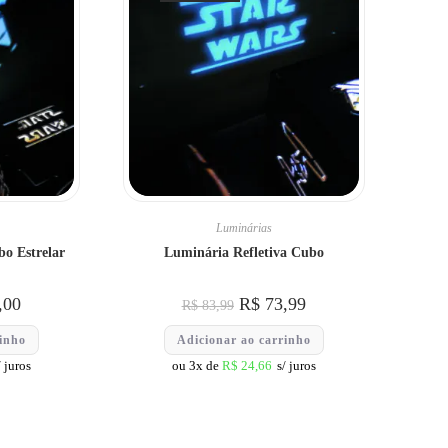
Luminárias
bo Estrelar
Luminária Refletiva Cubo
,00
R$
73,99
R$
83,99
rinho
Adicionar ao carrinho
/ juros
ou 3x de
R$
24,66
s/ juros