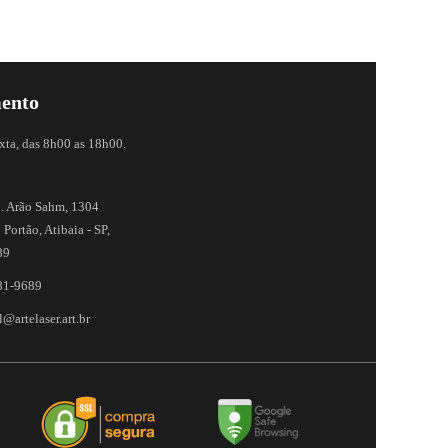
ento
xta, das 8h00 as 18h00.
. Arão Sahm, 1304
 Portão, Atibaia - SP,
89
81-9689
@artelaser.art.br