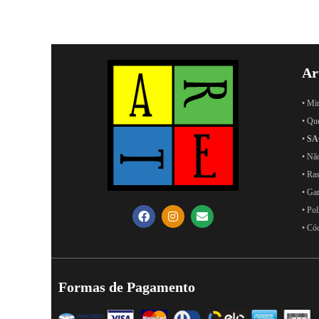
Ar
• Mi
• Qu
•
SA
• Nã
• Ras
• Ga
• Pol
• Có
Formas de Pagamento