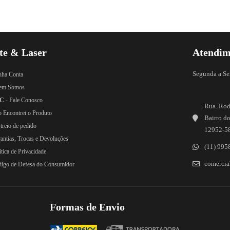
te & Laser
Atendim
Segunda a Se
nha Conta
em Somos
C
- Fale Conosco
Rua. Rod
o Encontrei o Produto
Bairro do
treio de pedido
12952-5
rantias, Trocas e Devoluções
(11) 995
ítica de Privacidade
comercial
digo de Defesa do Consumidor
Formas de Envio