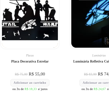
Placas
Luminárias
Placa Decorativa Estrelar
Luminária Refletiva Cu
R$
55,00
R$
74
R$
75,00
R$
83,99
Adicionar ao carrinho
Adicionar ao car
ou 3x de
R$
18,33
s/ juros
ou 3x de
R$
24,67
s