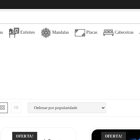
as
Enfeites
Mandalas
Placas
Cabeceiras
OFERTA!
OFERTA!