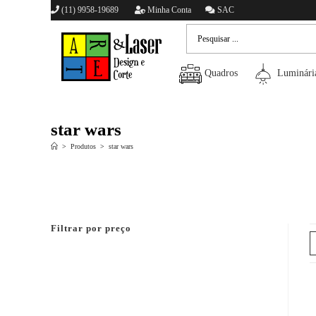
(11) 9958-19689
Minha Conta
SAC
Quadros
Luminári
star wars
>
Produtos
>
star wars
Filtrar por preço