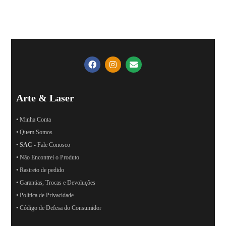
Arte & Laser
• Minha Conta
• Quem Somos
•
SAC
- Fale Conosco
• Não Encontrei o Produto
• Rastreio de pedido
• Garantias, Trocas e Devoluções
• Política de Privacidade
• Código de Defesa do Consumidor