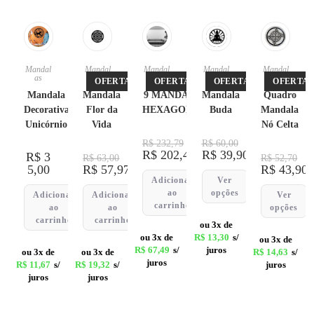
Mandal
Mandal
Mandal
Mandal
Mandal
as
as
as
as
as
OFERTA!
OFERTA!
OFERTA!
OFERTA!
Mandala
Mandala
9 MANDALAS
Mandala
Quadro
Decorativa
Flor da
HEXAGONAIS
Buda
Mandala
Unicórnio
Vida
Nó Celta
R$
232,79
R$
60,00
R$
202,47
R$
39,90
R$
3
R$
63,00
R$
52,70
5,00
R$
57,97
R$
43,90
Adicionar
Ver
ao
opções
Adicionar
Adicionar
Ver
carrinho
ao
ao
opções
carrinho
carrinho
ou 3x de
ou 3x de
R$
13,30
s/
ou 3x de
R$
67,49
s/
juros
ou 3x de
ou 3x de
R$
14,63
s/
juros
R$
11,67
s/
R$
19,32
s/
juros
juros
juros