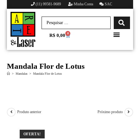
(11) 99581-9689
Minha Conta
SAC
0
R$
0,00
Minha conta
Mandala Flor de Lotus
>
Mandalas
>
Mandala Flor de Lotus
Produto anterior
Próximo produto
OFERTA!