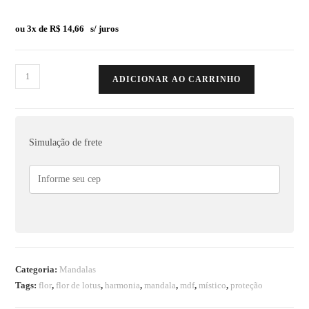
ou 3x de
R$
14,66
s/ juros
ADICIONAR AO CARRINHO
Simulação de frete
Categoria:
Mandalas
Tags:
flor
,
flor de lotus
,
harmonia
,
mandala
,
mdf
,
místico
,
proteção