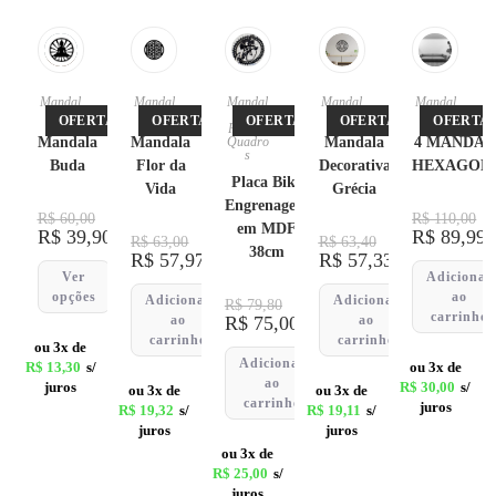
Mandal
Mandal
Mandal
Mandal
Mandal
as
as
as
,
as
as
OFERTA!
OFERTA!
OFERTA!
OFERTA!
OFERTA!
Placas
,
Mandala
Mandala
Quadro
Mandala
4 MANDAL
s
Buda
Flor da
Decorativa
HEXAGON
Placa Bike
Vida
Grécia
Engrenagem
R$
60,00
R$
110,00
em MDF
R$
39,90
R$
89,99
R$
63,00
R$
63,40
38cm
R$
57,97
R$
57,33
Ver
Adicionar
opções
ao
Adicionar
Adicionar
R$
79,80
carrinho
ao
R$
75,00
ao
carrinho
carrinho
ou 3x de
Adicionar
R$
13,30
s/
ou 3x de
ao
juros
R$
30,00
s/
ou 3x de
ou 3x de
carrinho
juros
R$
19,32
s/
R$
19,11
s/
juros
juros
ou 3x de
R$
25,00
s/
juros