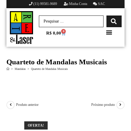
(11) 99581-9689
Minha Conta
SAC
0
R$
0,00
Minha conta
Quarteto de Mandalas Musicais
>
Mandalas
>
Quarteto de Mandalas Musicais
Produto anterior
Próximo produto
OFERTA!