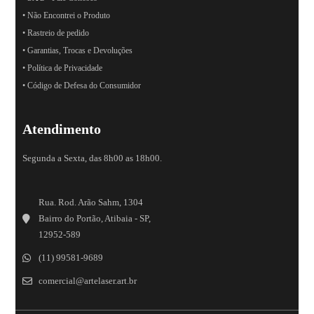
• Não Encontrei o Produto
• Rastreio de pedido
• Garantias, Trocas e Devoluções
• Política de Privacidade
• Código de Defesa do Consumidor
Atendimento
Segunda a Sexta, das 8h00 as 18h00.
Rua. Rod. Arão Sahm, 1304
Bairro do Portão, Atibaia - SP,
12952-589
(11) 99581-9689
comercial@artelaser.art.br