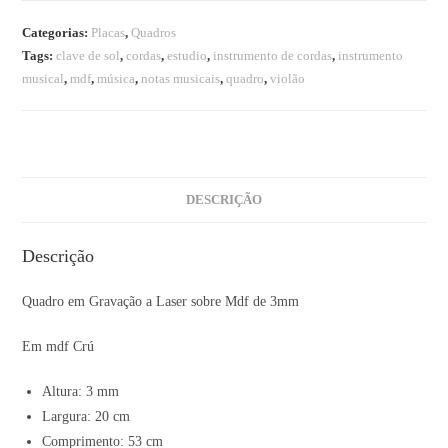
Categorias:
Placas
,
Quadros
Tags:
clave de sol
,
cordas
,
estudio
,
instrumento de cordas
,
instrumento
musical
,
mdf
,
música
,
notas musicais
,
quadro
,
violão
DESCRIÇÃO
Descrição
Quadro em Gravação a Laser sobre Mdf de 3mm
Em mdf Crú
Altura: 3 mm
Largura: 20 cm
Comprimento: 53 cm