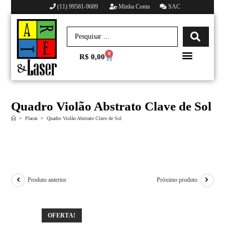
(11) 99581-9689
Minha Conta
SAC
0
R$
0,00
Minha conta
Quadro Violão Abstrato Clave de Sol
>
Placas
>
Quadro Violão Abstrato Clave de Sol
Produto anterior
Próximo produto
OFERTA!