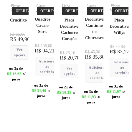
Placas
,
Placas
Linha
Placas
Placas
,
Quadro
Pet
,
Quadro
OFERTA!
OFERTA!
OFERTA!
OFERTA!
OFERTA!
s
Trio de
Placas
Placa
s
Quadros
Decorativa
Crucifixo
Placa
Placa
Cavalo
Cantinho
Decorativa
Decorativa
Surk
do
Cachorro
Willys
R$
55,00
Churrasco
R$
49,90
Coração
R$
106,00
R$
39,84
Ver
R$
94,21
R$
33,22
R$
45,30
R$
25,10
opções
R$
35,80
R$
20,70
Adicionar
Adicionar
ao
Adicionar
ao
ou 3x de
Ver
carrinho
ao
carrinho
R$
16,63
s/
opções
carrinho
juros
ou 3x de
ou 3x de
ou 2x de
R$
31,40
s/
ou 3x de
R$
11,07
s/
R$
10,35
s/
juros
R$
11,93
s/
juros
juros
juros