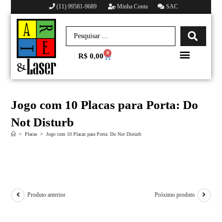
(11) 99581-9689
Minha Conta
SAC
0
R$
0,00
Minha conta
Jogo com 10 Placas para Porta: Do
Not Disturb
>
Placas
>
Jogo com 10 Placas para Porta: Do Not Disturb
Produto anterior
Próximo produto