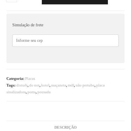
Simulação de frete
Categoria:
Placas
Tags:
disturb
,
do not
,
hotel
,
maçaneta
,
mdf
,
não pertube
,
placa
sinalizadora
,
porta
,
pousada
DESCRIÇÃO