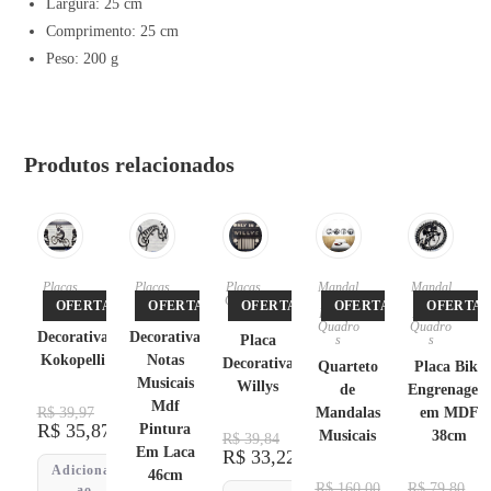
Largura: 25 cm
Comprimento: 25 cm
Peso: 200 g
Produtos relacionados
Placas
Placas
Placas
,
Mandal
Mandal
Quadro
as
,
as
,
OFERTA!
OFERTA!
OFERTA!
OFERTA!
OFERTA!
Placa
Placa
s
Placas
,
Placas
,
Quadro
Quadro
Decorativa
Decorativa
Placa
s
s
Kokopelli
Notas
Decorativa
Quarteto
Placa Bike
Musicais
Willys
de
Engrenage
Mdf
R$
39,97
Mandalas
em MDF
R$
35,87
Pintura
Musicais
38cm
R$
39,84
Em Laca
R$
33,22
Adicionar
46cm
R$
160,00
R$
79,80
ao