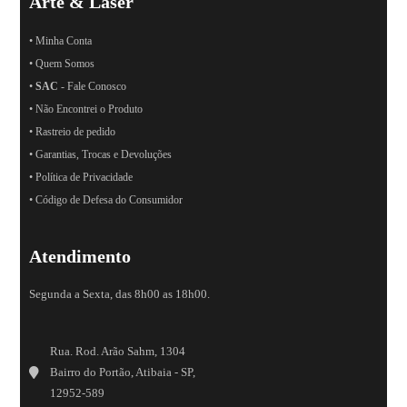
Arte & Laser
• Minha Conta
• Quem Somos
•
SAC
- Fale Conosco
• Não Encontrei o Produto
• Rastreio de pedido
• Garantias, Trocas e Devoluções
• Política de Privacidade
• Código de Defesa do Consumidor
Atendimento
Segunda a Sexta, das 8h00 as 18h00.
Rua. Rod. Arão Sahm, 1304
Bairro do Portão, Atibaia - SP,
12952-589