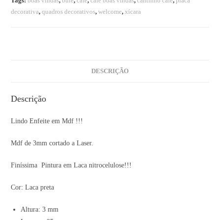
Tags:
boas vindas
,
bule
,
café
,
café boas vindas
,
cantinho café
,
placa
decorativa
,
quadros decorativos
,
welcome
,
xícara
DESCRIÇÃO
Descrição
Lindo Enfeite em Mdf !!!
Mdf de 3mm cortado a Laser.
Finíssima Pintura em Laca nitrocelulose!!!
Cor: Laca preta
Altura: 3 mm