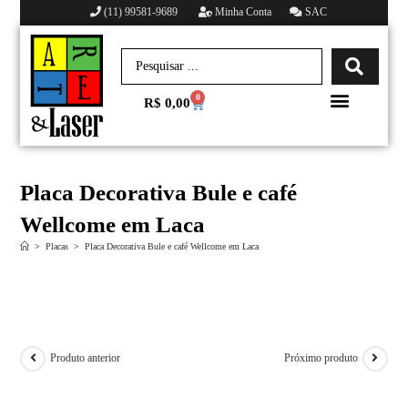
(11) 99581-9689
Minha Conta
SAC
0
R$
0,00
Minha conta
Placa Decorativa Bule e café
Wellcome em Laca
>
Placas
>
Placa Decorativa Bule e café Wellcome em Laca
Produto anterior
Próximo produto