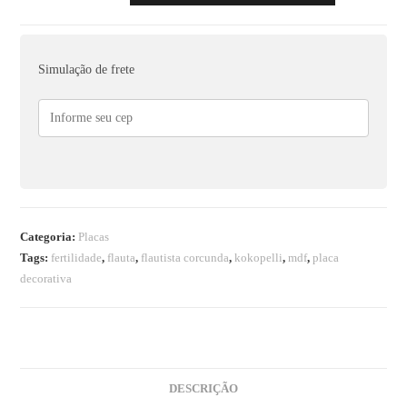
Simulação de frete
Categoria:
Placas
Tags:
fertilidade
,
flauta
,
flautista corcunda
,
kokopelli
,
mdf
,
placa
decorativa
DESCRIÇÃO