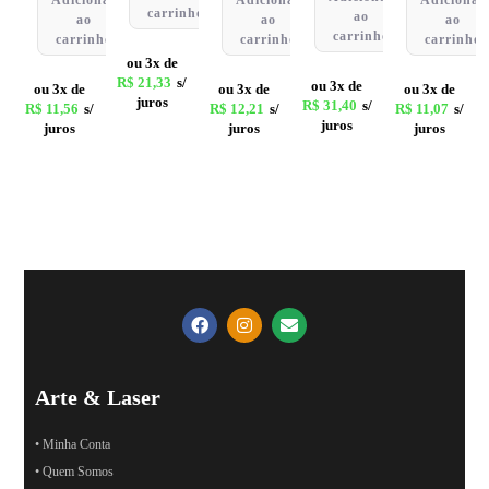
carrinho
ao
ao
ao
ao
carrinho
carrinho
carrinho
carrinho
ou 3x de
R$
21,33
s/
ou 3x de
ou 3x de
ou 3x de
ou 3x de
juros
R$
31,40
s/
R$
11,56
s/
R$
12,21
s/
R$
11,07
s/
juros
juros
juros
juros
Arte & Laser
• Minha Conta
• Quem Somos