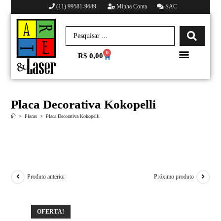
(11) 99581-9689
Minha Conta
SAC
0
R$
0,00
Minha conta
Placa Decorativa Kokopelli
>
Placas
>
Placa Decorativa Kokopelli
Produto anterior
Próximo produto
OFERTA!