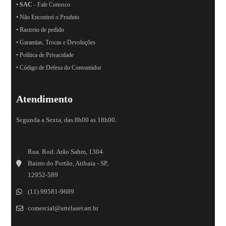
•
SAC
- Fale Conosco
• Não Encontrei o Produto
• Rastreio de pedido
• Garantias, Trocas e Devoluções
• Política de Privacidade
• Código de Defesa do Consumidor
Atendimento
Segunda a Sexta, das 8h00 as 18h00.
Rua. Rod. Arão Sahm, 1304
Bairro do Portão, Atibaia - SP,
12952-589
(11) 99581-9689
comercial@artelaser.art.br