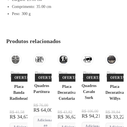
Comprimento: 35.00 cm
Peso: 300 g
Produtos relacionados
Placas
,
Placas
Placas
,
Placas
Placas
,
Quadro
Quadro
Quadro
OFERTA!
OFERTA!
OFERTA!
OFERTA!
OFERTA!
s
Trio de
s
Trio de
s
Quadros
Quadros
Placa
Placa
Placa
Partitura
Cavalo
Banda
Decorativa
Decorativa
Surk
Radiohead
Cutelaria
Willys
R$
76,00
R$
64,00
R$
106,00
R$
41,58
R$
43,82
R$
39,84
R$
94,21
R$
34,67
R$
36,62
R$
33,22
Adicionar
ao
Adicionar
Adicionar
Adicionar
Adicionar