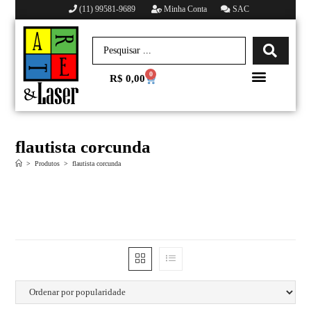
(11) 99581-9689
Minha Conta
SAC
0
R$
0,00
Minha conta
flautista corcunda
>
Produtos
>
flautista corcunda