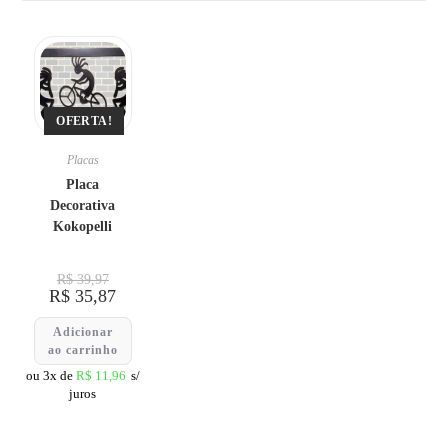
OFERTA!
Placas
Placa
Decorativa
Kokopelli
R$
39,97
R$
35,87
Adicionar
ao carrinho
ou 3x de
R$
11,96
s/
juros