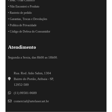
•
SAC
- Fale Conosco
• Não Encontrei o Produto
• Rastreio de pedido
• Garantias, Trocas e Devoluções
• Política de Privacidade
• Código de Defesa do Consumidor
Atendimento
Segunda a Sexta, das 8h00 as 18h00.
Rua. Rod. Arão Sahm, 1304
Bairro do Portão, Atibaia - SP,
12952-589
(11) 99581-9689
comercial@artelaser.art.br