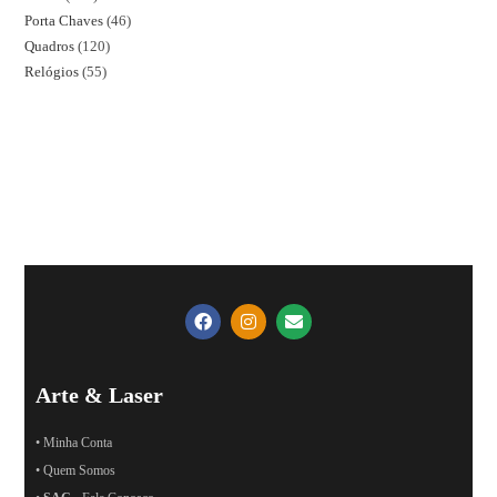
Porta Chaves
46
Quadros
120
Relógios
55
Arte & Laser
• Minha Conta
• Quem Somos