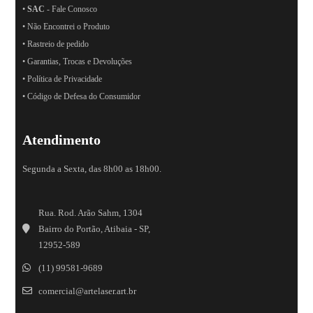
•
SAC
- Fale Conosco
• Não Encontrei o Produto
• Rastreio de pedido
• Garantias, Trocas e Devoluções
• Política de Privacidade
• Código de Defesa do Consumidor
Atendimento
Segunda a Sexta, das 8h00 as 18h00.
Rua. Rod. Arão Sahm, 1304
Bairro do Portão, Atibaia - SP,
12952-589
(11) 99581-9689
comercial@artelaser.art.br