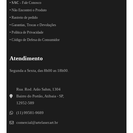
•
SAC
- Fale Conosco
• Não Encontrei o Produto
• Rastreio de pedido
• Garantias, Trocas e Devoluções
• Política de Privacidade
• Código de Defesa do Consumidor
Atendimento
Segunda a Sexta, das 8h00 as 18h00.
Rua. Rod. Arão Sahm, 1304
Bairro do Portão, Atibaia - SP,
12952-589
(11) 99581-9689
comercial@artelaser.art.br