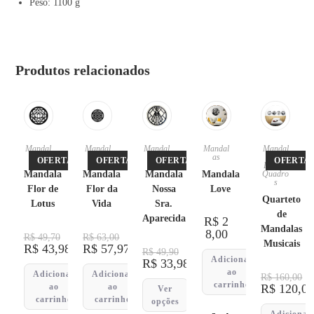
Peso: 1100 g
Produtos relacionados
Mandal
Mandal
Mandal
Mandal
Mandal
as
as
as
as
as
,
OFERTA!
OFERTA!
OFERTA!
OFERTA!
Placas
,
Mandala
Mandala
Mandala
Mandala
Quadro
s
Flor de
Flor da
Nossa
Love
Quarteto
Lotus
Vida
Sra.
de
Aparecida
R$
2
Mandalas
8,00
R$
49,70
R$
63,00
Musicais
R$
43,98
R$
57,97
R$
49,90
Adicionar
R$
33,98
ao
Adicionar
Adicionar
R$
160,00
carrinho
ao
ao
R$
120,0
Ver
carrinho
carrinho
opções
Adicionar