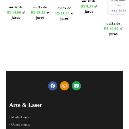
ou 3x de
ao
R$
9,33
s/
ou 3x de
ou 3x de
ou 3x de
carrinho
juros
R$
14,66
s/
R$
19,32
s/
R$
11,33
s/
juros
juros
juros
ou 3x de
R$
40,00
s/
juros
Arte & Laser
• Minha Conta
• Quem Somos