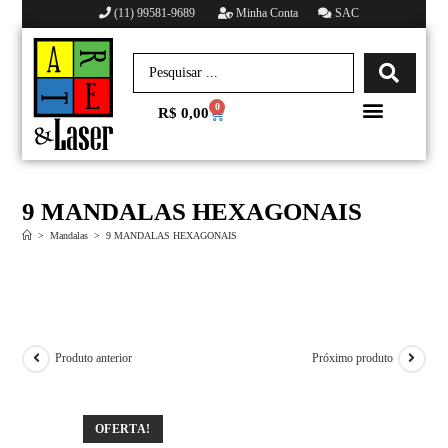
(11) 99581-9689
Minha Conta
SAC
0
R$
0,00
Minha conta
9 MANDALAS HEXAGONAIS
>
Mandalas
>
9 MANDALAS HEXAGONAIS
Produto anterior
Próximo produto
OFERTA!