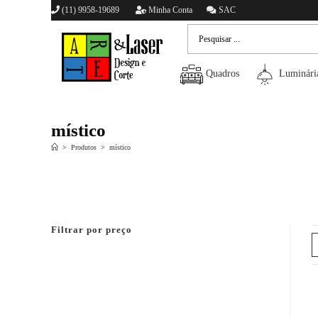
(11) 9958-19689
Minha Conta
SAC
Quadros
Luminári
místico
>
Produtos
>
místico
Filtrar por preço