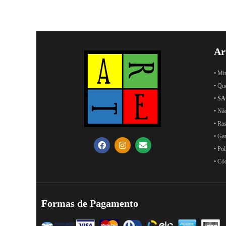
Ar
• Mi
• Qu
•
SA
• Nã
• Ras
• Ga
• Pol
• Có
Formas de Pagamento