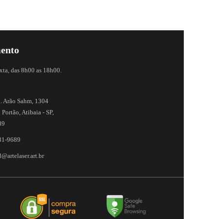
ento
xta, das 8h00 as 18h00.
. Arão Sahm, 1304
 Portão, Atibaia - SP,
89
81-9689
@artelaser.art.br