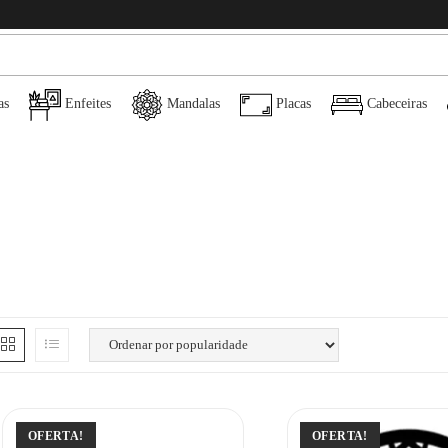
as
Enfeites
Mandalas
Placas
Cabeceiras
OFERTA!
OFERTA!