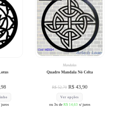
Mandalas
Lotus
Quadro Mandala Nó Celta
,98
R$
43,90
R$
52,70
rinho
Ver opções
/ juros
ou 3x de
R$
14,63
s/ juros