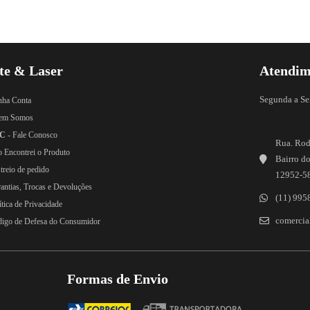
te & Laser
Atendim
Segunda a Se
nha Conta
em Somos
C
- Fale Conosco
Rua. Rod
o Encontrei o Produto
Bairro do
treio de pedido
12952-5
rantias, Trocas e Devoluções
(11) 995
ítica de Privacidade
comercial
digo de Defesa do Consumidor
Formas de Envio