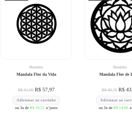
Mandalas
Mandalas
Mandala Flor da Vida
Mandala Flor de 
R$
57,97
R$
43
R$
63,00
R$
49,70
Adicionar ao carrinho
Adicionar ao car
ou 3x de
R$
19,32
s/ juros
ou 3x de
R$
14,66
s