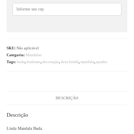
SKU:
Não aplicável
Categoria:
Mandalas
Tags:
buda
,
budismo
,
decoração
,
deus hindú
,
mandala
,
quadro
DESCRIÇÃO
Descrição
Linda Mandala Buda.