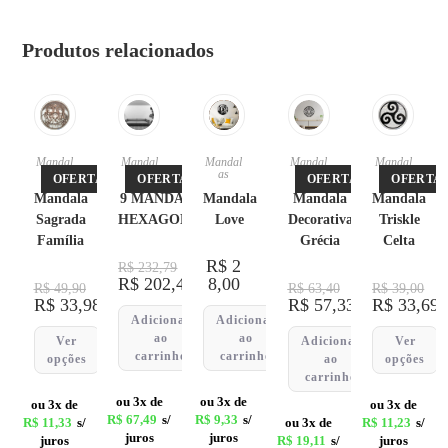
Produtos relacionados
Mandal
Mandal
Mandal
Mandal
Mandal
as
as
as
as
as
OFERTA!
OFERTA!
OFERTA!
OFERTA!
Mandala
9 MANDALAS
Mandala
Mandala
Mandala
Sagrada
HEXAGONAIS
Love
Decorativa
Triskle
Família
Grécia
Celta
R$
2
R$
232,79
R$
202,47
8,00
R$
49,90
R$
63,40
R$
39,00
R$
33,98
R$
57,33
R$
33,69
Adicionar
Adicionar
ao
ao
Ver
Adicionar
Ver
carrinho
carrinho
opções
ao
opções
carrinho
ou 3x de
ou 3x de
ou 3x de
ou 3x de
R$
67,49
s/
R$
9,33
s/
R$
11,33
s/
ou 3x de
R$
11,23
s/
juros
juros
juros
R$
19,11
s/
juros