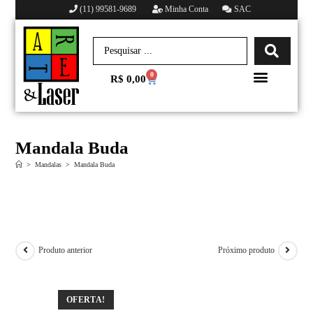
(11) 99581-9689
Minha Conta
SAC
0
R$
0,00
Minha conta
Mandala Buda
>
Mandalas
>
Mandala Buda
Produto anterior
Próximo produto
OFERTA!