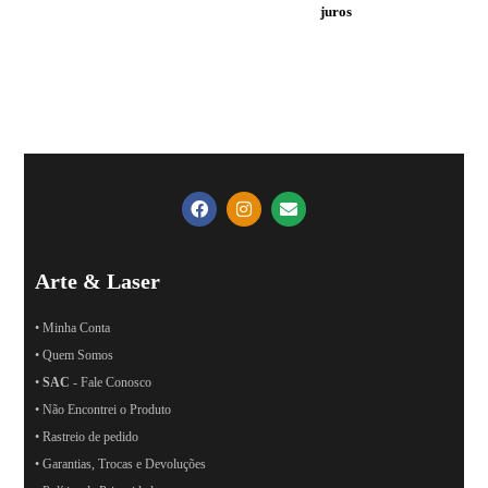
juros
Arte & Laser
• Minha Conta
• Quem Somos
•
SAC
- Fale Conosco
• Não Encontrei o Produto
• Rastreio de pedido
• Garantias, Trocas e Devoluções