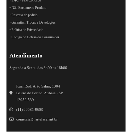
•
SAC
- Fale Conosco
• Não Encontrei o Produto
• Rastreio de pedido
• Garantias, Trocas e Devoluções
• Política de Privacidade
• Código de Defesa do Consumidor
Atendimento
Segunda a Sexta, das 8h00 as 18h00.
Rua. Rod. Arão Sahm, 1304
Bairro do Portão, Atibaia - SP,
12952-589
(11) 99581-9689
comercial@artelaser.art.br