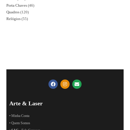
Porta Chaves
46
Quadros
120
Relógios
55
Arte & Laser
• Minha Conta
• Quem Somos