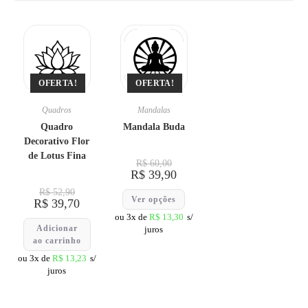
OFERTA!
OFERTA!
Quadros
Mandalas
Quadro
Mandala Buda
Decorativo Flor
de Lotus Fina
R$
60,00
R$
39,90
R$
52,90
Ver opções
R$
39,70
ou 3x de
R$
13,30
s/
Adicionar
juros
ao carrinho
ou 3x de
R$
13,23
s/
juros