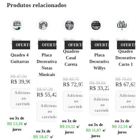
Produtos relacionados
Placas
,
Placas
,
Quadro
Placas
,
Quadro
Quadro
Quadro
s
Quadro
s
OFERTA!
OFERTA!
OFERTA!
OFERTA!
OFERTA!
s
s
s
Quadros
Quadro
Quadro 4
Placa
Placa
Casal
Decorativo
Guitarras
Decorativa
Decorativa
Careta
Cacto 1
Notas
Willys
Musicais
R$
47,50
R$
88,75
R$
79,63
R$
39,90
R$
39,84
R$
72,97
R$
67,63
R$
33,22
R$
67,20
Adicionar
R$
55,42
Adicionar
Adicionar
ao
Adicionar
ao
ao
carrinho
ao
Adicionar
carrinho
carrinho
carrinho
ao
carrinho
ou 3x de
ou 3x de
ou 3x de
R$
13,30
s/
ou 3x de
R$
24,32
s/
R$
22,54
s/
juros
R$
11,07
s/
ou 3x de
juros
juros
juros
R$
18,47
s/