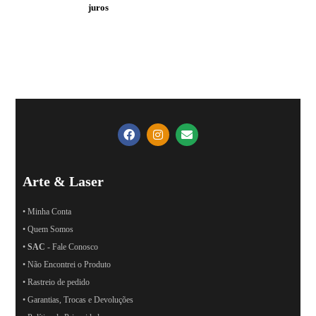
juros
Arte & Laser
• Minha Conta
• Quem Somos
•
SAC
- Fale Conosco
• Não Encontrei o Produto
• Rastreio de pedido
• Garantias, Trocas e Devoluções