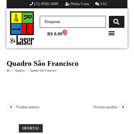
(11) 99581-9689
Minha Conta
SAC
0
R$
0,00
Minha conta
Quadro São Francisco
>
Quadros
>
Quadro São Francisco
Produto anterior
Próximo produto
OFERTA!