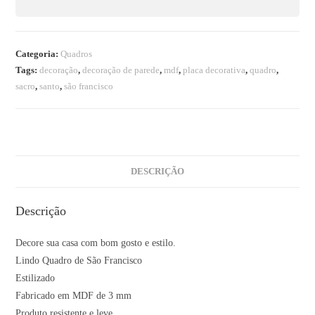
Categoria:
Quadros
Tags:
decoração
,
decoração de parede
,
mdf
,
placa decorativa
,
quadro
,
sacro
,
santo
,
são francisco
DESCRIÇÃO
Descrição
Decore sua casa com bom gosto e estilo.
Lindo Quadro de São Francisco
Estilizado
Fabricado em MDF de 3 mm
Produto resistente e leve.