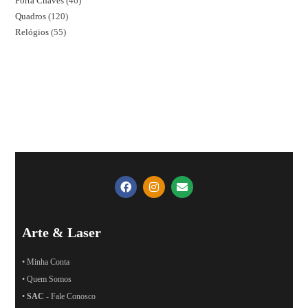
Porta Chaves
46
Quadros
120
Relógios
55
Arte & Laser
• Minha Conta
• Quem Somos
•
SAC
- Fale Conosco