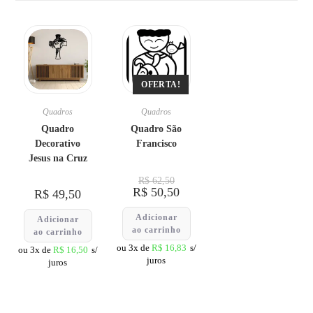
OFERTA!
Quadros
Quadros
Quadro
Quadro São
Decorativo
Francisco
Jesus na Cruz
R$
62,50
R$
50,50
R$
49,50
Adicionar
Adicionar
ao carrinho
ao carrinho
ou 3x de
R$
16,83
s/
ou 3x de
R$
16,50
s/
juros
juros