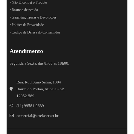
• Não Encontrei o Produto
• Rastreio de pedido
• Garantias, Trocas e Devoluções
• Política de Privacidade
• Código de Defesa do Consumidor
Atendimento
Segunda a Sexta, das 8h00 as 18h00.
Rua. Rod. Arão Sahm, 1304
Bairro do Portão, Atibaia - SP,
12952-589
(11) 99581-9689
comercial@artelaser.art.br