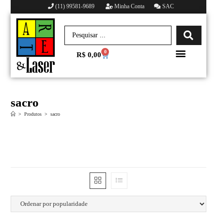
(11) 99581-9689
Minha Conta
SAC
0
R$
0,00
Minha conta
sacro
>
Produtos
>
sacro