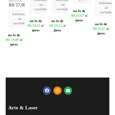
R$
65,00
Adicionar
R$
57,00
ao
ao
ao
carrinho
carrinho
ou 3x de
carrinho
Adicionar
R$
24,67
s/
ao
juros
ou 3x de
ou 3x de
carrinho
ou 3x de
R$
24,32
s/
R$
19,12
s/
R$
11,07
s/
juros
juros
juros
ou 3x de
R$
19,00
s/
juros
Arte & Laser