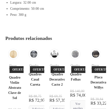
Largura: 32.00 cm
Comprimento: 50.00 cm
Peso: 300 g
Produtos relacionados
Quadro
Quadro
Quadro
Placas
,
Placas
,
s
s
s
Quadro
Quadro
OFERTA!
OFERTA!
OFERTA!
OFERTA!
OFERTA!
s
s
Quadros
Quadro
Quadro
Placa
Quadro
Casal
Decorativo
Folhas
Decorativa
Violão
Careta
Cacto 2
Willys
Abstrato
R$
140,00
Clave de
R$
74,00
R$
88,75
R$
69,35
Sol
R$
39,84
R$
72,97
R$
57,35
R$
33,22
Ver
opções
Adicionar
Adicionar