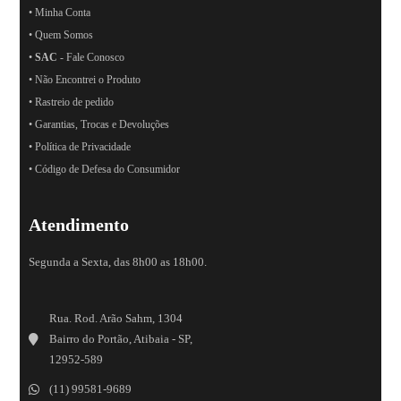
• Minha Conta
• Quem Somos
•
SAC
- Fale Conosco
• Não Encontrei o Produto
• Rastreio de pedido
• Garantias, Trocas e Devoluções
• Política de Privacidade
• Código de Defesa do Consumidor
Atendimento
Segunda a Sexta, das 8h00 as 18h00.
Rua. Rod. Arão Sahm, 1304
Bairro do Portão, Atibaia - SP,
12952-589
(11) 99581-9689