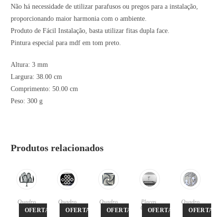
Não há necessidade de utilizar parafusos ou pregos para a instalação,
proporcionando maior harmonia com o ambiente.
Produto de Fácil Instalação, basta utilizar fitas dupla face.
Pintura especial para mdf em tom preto.
Altura: 3 mm
Largura: 38.00 cm
Comprimento: 50.00 cm
Peso: 300 g
Produtos relacionados
Quadro
Quadro
Quadro
Placas
,
Quadro
s
s
s
Quadro
s
OFERTA!
OFERTA!
OFERTA!
OFERTA!
OFERTA!
s