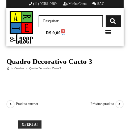
(11) 99581-9689
Minha Conta
SAC
0
R$
0,00
Minha conta
Quadro Decorativo Cacto 3
>
Quadros
>
Quadro Decorativo Cacto 3
Produto anterior
Próximo produto
OFERTA!