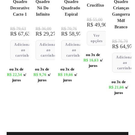
Quadro
Quadro
Quadro
Quadro
Crucifixo
Decorativo
Nó Do
Quadrados
Crianças
Cacto 1
Infinito
Espiral
Gangorra
R$
55,00
Mdf
R$
49,90
Branco
R$
79,63
R$
36,00
R$
70,76
R$
67,63
R$
29,27
R$
58,97
Ver
opções
R$
76,79
Adicionar
Adicionar
Adicionar
R$
64,97
ao
ao
ao
ou 3x de
carrinho
carrinho
carrinho
Adicionar
R$
16,63
s/
ao
juros
carrinho
ou 3x de
ou 3x de
ou 3x de
R$
22,54
s/
R$
9,76
s/
R$
19,66
s/
juros
juros
juros
ou 3x de
R$
21,66
s/
juros