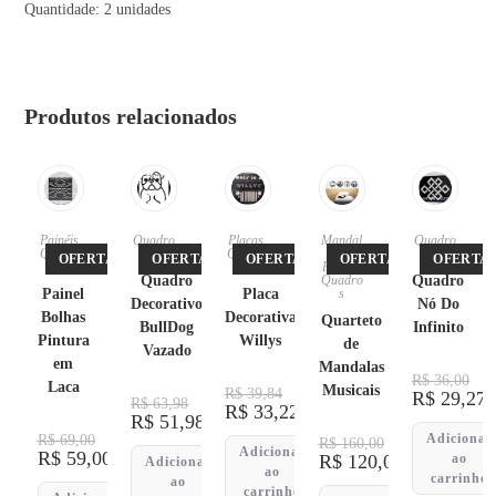
Quantidade: 2 unidades
Produtos relacionados
Painéis
,
Quadro
Placas
,
Mandal
Quadro
Quadro
s
Quadro
as
,
s
OFERTA!
OFERTA!
OFERTA!
OFERTA!
OFERTA!
s
s
Placas
,
Quadro
Quadro
Quadro
Painel
Placa
s
Decorativo
Nó Do
Bolhas
Decorativa
Quarteto
BullDog
Infinito
Pintura
Willys
de
Vazado
em
Mandalas
R$
36,00
Laca
Musicais
R$
39,84
R$
29,27
R$
63,98
R$
33,22
R$
51,98
Adicionar
R$
69,00
R$
160,00
Adicionar
R$
59,00
R$
120,00
ao
Adicionar
ao
carrinho
ao
carrinho