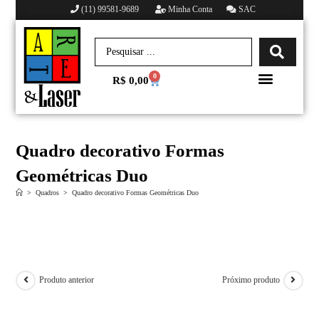
(11) 99581-9689
Minha Conta
SAC
0
R$
0,00
Minha conta
Quadro decorativo Formas
Geométricas Duo
>
Quadros
>
Quadro decorativo Formas Geométricas Duo
Produto anterior
Próximo produto