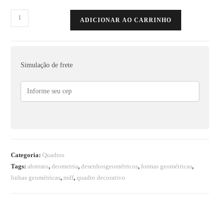
ADICIONAR AO CARRINHO
Simulação de frete
Categoria:
Quadros
Tags:
abstrato
,
deometria
,
desenhosgeométricos
,
formas geométricas
,
linhas geométricas
,
mdf
,
quadro decorativo