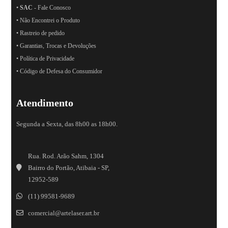
•
SAC
- Fale Conosco
• Não Encontrei o Produto
• Rastreio de pedido
• Garantias, Trocas e Devoluções
• Política de Privacidade
• Código de Defesa do Consumidor
Atendimento
Segunda a Sexta, das 8h00 as 18h00.
Rua. Rod. Arão Sahm, 1304
Bairro do Portão, Atibaia - SP,
12952-589
(11) 99581-9689
comercial@artelaser.art.br