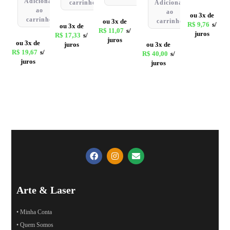
Adicionar
carrinho
Adicionar
ao
ao
ou 3x de
carrinho
ou 3x de
carrinho
R$
9,76
s/
ou 3x de
R$
11,07
s/
juros
R$
17,33
s/
juros
ou 3x de
juros
ou 3x de
R$
19,67
s/
R$
40,00
s/
juros
juros
Arte & Laser
• Minha Conta
• Quem Somos