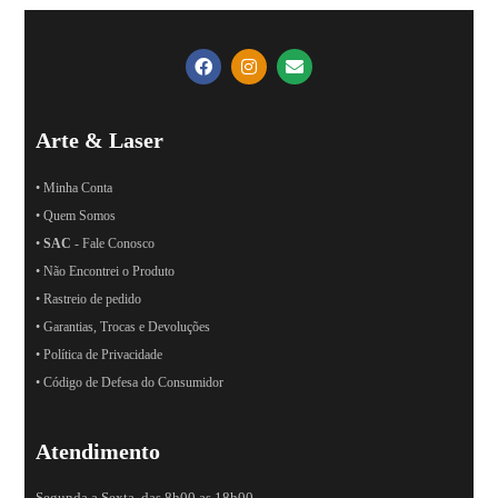
Arte & Laser
• Minha Conta
• Quem Somos
•
SAC
- Fale Conosco
• Não Encontrei o Produto
• Rastreio de pedido
• Garantias, Trocas e Devoluções
• Política de Privacidade
• Código de Defesa do Consumidor
Atendimento
Segunda a Sexta, das 8h00 as 18h00.