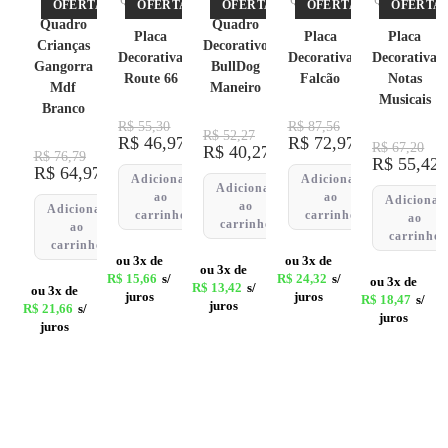
s
Quadro
s
Quadro
Quadro
OFERTA!
OFERTA!
OFERTA!
OFERTA!
OFERTA!
s
s
s
Quadro
Quadro
Placa
Placa
Placa
Crianças
Decorativo
Decorativa
Decorativa
Decorativa
Gangorra
BullDog
Route 66
Falcão
Notas
Mdf
Maneiro
Musicais
Branco
R$
55,30
R$
87,56
R$
52,27
R$
46,97
R$
72,97
R$
67,20
R$
40,27
R$
76,79
R$
55,42
R$
64,97
Adicionar
Adicionar
Adicionar
ao
ao
Adicionar
ao
Adicionar
carrinho
carrinho
ao
carrinho
ao
carrinho
carrinho
ou 3x de
ou 3x de
ou 3x de
R$
15,66
s/
R$
24,32
s/
ou 3x de
R$
13,42
s/
ou 3x de
juros
juros
R$
18,47
s/
juros
R$
21,66
s/
juros
juros