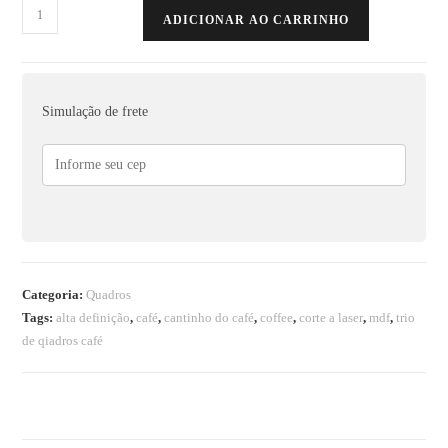
ADICIONAR AO CARRINHO
Simulação de frete
Categoria:
Quadros
Tags:
alta definição
,
café
,
cantinho do café
,
coffee
,
corte a laser
,
mdf
,
trio
de qiadros café