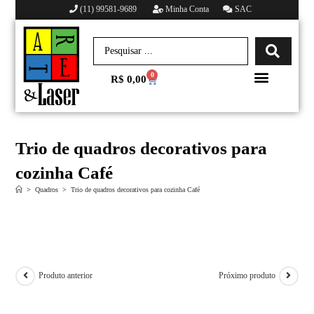
(11) 99581-9689
Minha Conta
SAC
0
R$
0,00
Minha conta
Trio de quadros decorativos para
cozinha Café
>
Quadros
>
Trio de quadros decorativos para cozinha Café
Produto anterior
Próximo produto