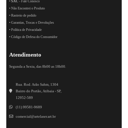
•
SAC
- Fale Conosco
• Não Encontrei o Produto
• Rastreio de pedido
• Garantias, Trocas e Devoluções
• Política de Privacidade
• Código de Defesa do Consumidor
Atendimento
Segunda a Sexta, das 8h00 as 18h00.
Rua. Rod. Arão Sahm, 1304
Bairro do Portão, Atibaia - SP,
12952-589
(11) 99581-9689
comercial@artelaser.art.br