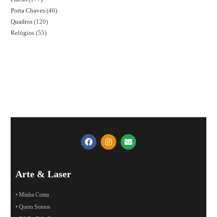
Porta Chaves
46
Quadros
120
Relógios
55
Arte & Laser
• Minha Conta
• Quem Somos