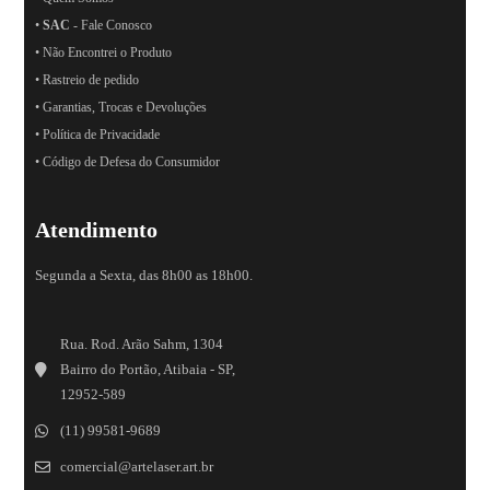
•
SAC
- Fale Conosco
• Não Encontrei o Produto
• Rastreio de pedido
• Garantias, Trocas e Devoluções
• Política de Privacidade
• Código de Defesa do Consumidor
Atendimento
Segunda a Sexta, das 8h00 as 18h00.
Rua. Rod. Arão Sahm, 1304
Bairro do Portão, Atibaia - SP,
12952-589
(11) 99581-9689
comercial@artelaser.art.br