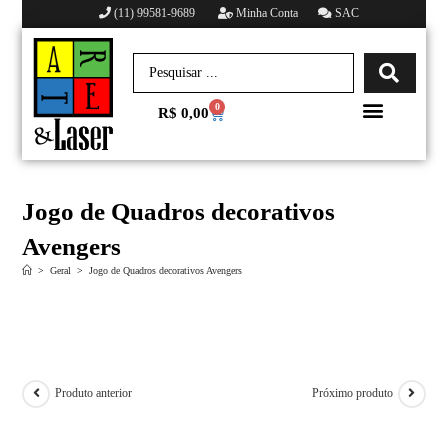
(11) 99581-9689
Minha Conta
SAC
0
R$
0,00
Minha conta
Jogo de Quadros decorativos
Avengers
>
Geral
>
Jogo de Quadros decorativos Avengers
Produto anterior
Próximo produto