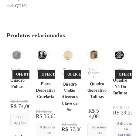
cod: QD162
Produtos relacionados
Quadro
Placas
,
Geral
,
Quadro
Placas
,
s
Quadro
Quadro
s
Quadro
OFERTA!
OFERTA!
OFERTA!
OFERTA!
s
s
s
Quadro
Quadro
Placa
Quadro
Quadro
Folhas
Nó Do
Decorativa
decorativo
Violão
Infinito
Cutelaria
Tulipas
Abstrato
R$
140,00
Clave de
R$
74,00
R$
36,00
Sol
R$
5
R$
43,82
R$
29,27
R$
36,62
4,00
Ver
opções
Adicionar
R$
65,00
Adicionar
Adicionar
R$
57,00
ao
ao
ao
carrinho