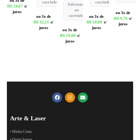
ou 3x de
carrinho
carrinho
Adicionar
R$
24,67
s/
ao
juros
ou 3x de
carrinho
ou 3x de
ou 3x de
R$
9,76
s/
R$
12,21
s/
R$
18,00
s/
juros
juros
juros
ou 3x de
R$
19,00
s/
juros
Arte & Laser
• Minha Conta
• Quem Somos