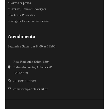
• Rastreio de pedido
• Garantias, Trocas e Devoluções
• Política de Privacidade
• Código de Defesa do Consumidor
Atendimento
Segunda a Sexta, das 8h00 as 18h00.
Rua. Rod. Arão Sahm, 1304
Bairro do Portão, Atibaia - SP,
12952-589
(11) 99581-9689
comercial@artelaser.art.br