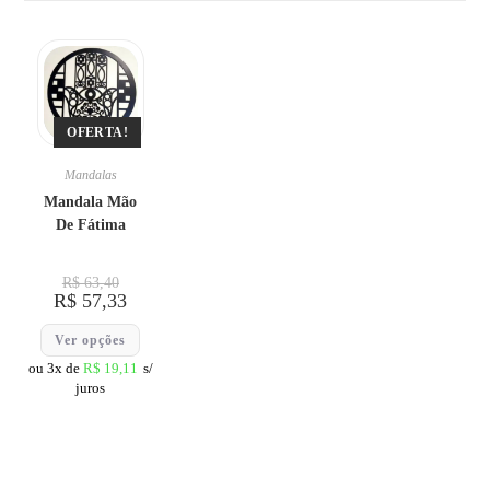
OFERTA!
Mandalas
Mandala Mão
De Fátima
R$
63,40
R$
57,33
Ver opções
ou 3x de
R$
19,11
s/
juros