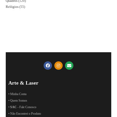
Quadros
120
Relógios
55
Arte & Laser
• Minha Conta
• Quem Somos
•
SAC
- Fale Conosco
• Não Encontrei o Produto