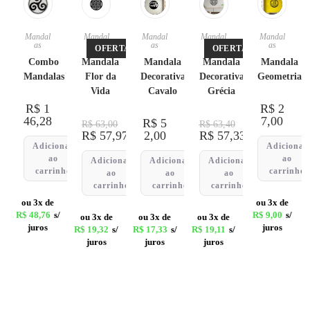
Mandal
Mandal
Mandal
Mandal
Mandal
as
as
as
as
as
OFERTA!
OFERTA!
Combo
Mandala
Mandala
Mandala
Mandala
Mandalas
Flor da
Decorativa
Decorativa
Geometria
Vida
Cavalo
Grécia
R$
1
R$
2
46,28
7,00
R$
5
R$
63,00
R$
63,40
R$
57,97
2,00
R$
57,33
Adicionar
Adicionar
ao
ao
Adicionar
Adicionar
Adicionar
carrinho
carrinho
ao
ao
ao
carrinho
carrinho
carrinho
ou 3x de
ou 3x de
R$
48,76
s/
R$
9,00
s/
ou 3x de
ou 3x de
ou 3x de
juros
juros
R$
19,32
s/
R$
17,33
s/
R$
19,11
s/
juros
juros
juros