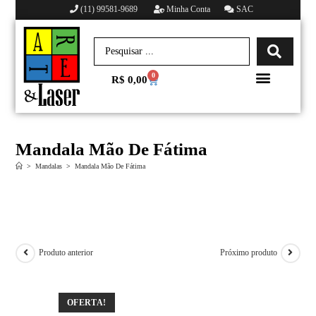
(11) 99581-9689
Minha Conta
SAC
0
R$
0,00
Minha conta
Mandala Mão De Fátima
>
Mandalas
>
Mandala Mão De Fátima
Produto anterior
Próximo produto
OFERTA!