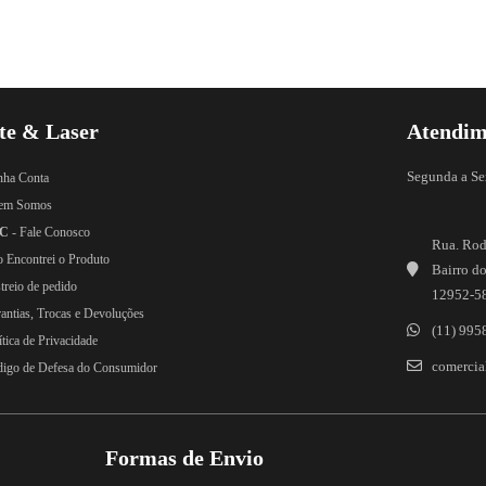
te & Laser
Atendim
Segunda a Se
nha Conta
em Somos
C
- Fale Conosco
Rua. Rod
o Encontrei o Produto
Bairro do
treio de pedido
12952-5
rantias, Trocas e Devoluções
(11) 995
ítica de Privacidade
comercial
digo de Defesa do Consumidor
Formas de Envio