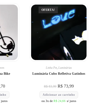
OFERTA!
aves
Linha Pet
,
Luminárias
na Bike
Luminária Cubo Refletiva Gatinhos
,70
R$
73,99
R$
83,99
rinho
Adicionar ao carrinho
/ juros
ou 3x de
R$
24,66
s/ juros