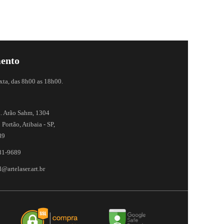
ento
xta, das 8h00 as 18h00.
. Arão Sahm, 1304
 Portão, Atibaia - SP,
89
81-9689
@artelaser.art.br