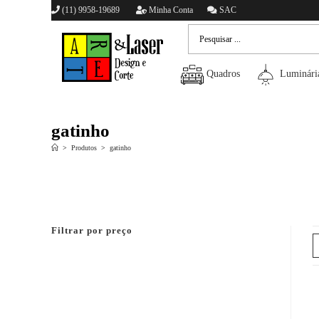
(11) 9958-19689
Minha Conta
SAC
Quadros
Luminári
gatinho
>
Produtos
>
gatinho
Filtrar por preço