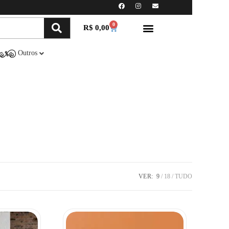
0
R$
0,00
Minha conta
Compre Online
Outros
VER:
9
18
TUDO