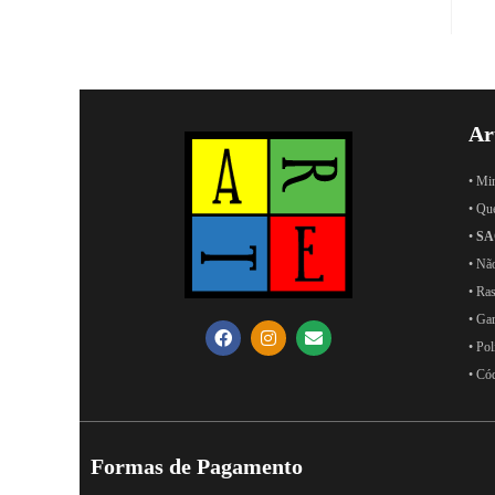
Ar
• Mi
• Qu
•
SA
• Nã
• Ras
• Ga
• Pol
• Có
Formas de Pagamento