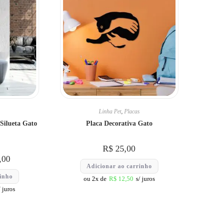
Linha Pet
,
Placas
Silueta Gato
Placa Decorativa Gato
R$
25,00
,00
Adicionar ao carrinho
rinho
ou 2x de
R$
12,50
s/ juros
/ juros