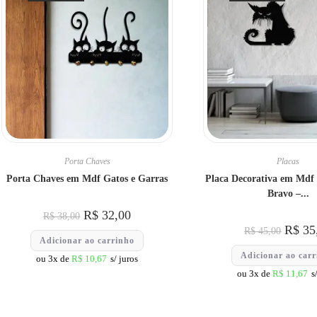
Porta Chaves
Placas
Porta Chaves em Mdf Gatos e Garras
Placa Decorativa em Mdf 
Bravo –...
R$
32,00
R$
38,00
R$
35
R$
45,00
Adicionar ao carrinho
Adicionar ao car
ou 3x de
R$
10,67
s/ juros
ou 3x de
R$
11,67
s