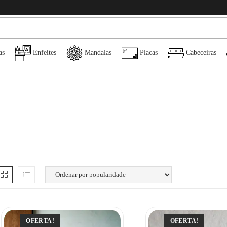
as
Enfeites
Mandalas
Placas
Cabeceiras
OFERTA!
OFERTA!