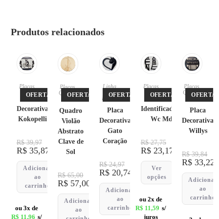
Produtos relacionados
Placas
Linha
Placas
Placas
,
Placas
,
Pet
,
Quadro
Quadro
OFERTA!
OFERTA!
OFERTA!
OFERTA!
OFERTA!
Placa
Placas
Placa
s
s
Decorativa
Identificadores
Placa
Placa
Quadro
Kokopelli
Wc Mdf
Decorativa
Decorativa
Violão
Gato
Willys
Abstrato
Coração
Clave de
R$
39,97
R$
27,75
R$
35,87
R$
23,17
Sol
R$
39,84
R$
33,22
R$
24,97
Adicionar
Ver
R$
20,74
R$
65,00
ao
opções
Adicionar
R$
57,00
carrinho
ao
Adicionar
carrinho
ao
ou 2x de
Adicionar
ou 3x de
carrinho
R$
11,59
s/
ao
R$
11,96
s/
juros
carrinho