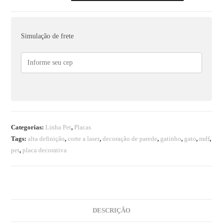
Simulação de frete
Categorias:
Linha Pet
,
Placas
Tags:
alta definição
,
corte a laser
,
decoração de parede
,
gatinho
,
gato
,
mdf
,
pet
,
placa decorativa
DESCRIÇÃO