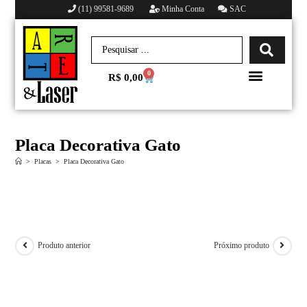
(11) 99581-9689
Minha Conta
SAC
0
R$
0,00
Minha conta
Placa Decorativa Gato
>
Placas
>
Placa Decorativa Gato
Produto anterior
Próximo produto