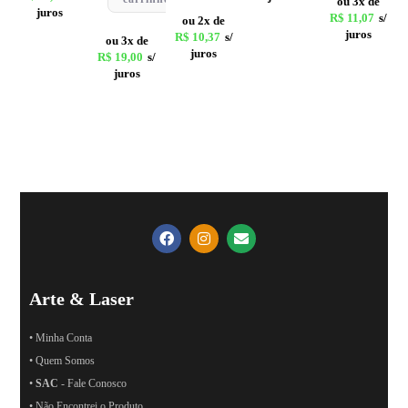
ou 3x de
juros
R$
11,07
s/
ou 2x de
juros
R$
10,37
s/
ou 3x de
juros
R$
19,00
s/
juros
Arte & Laser
• Minha Conta
• Quem Somos
•
SAC
- Fale Conosco
• Não Encontrei o Produto