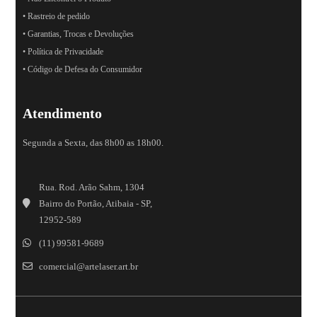
• Rastreio de pedido
• Garantias, Trocas e Devoluções
• Política de Privacidade
• Código de Defesa do Consumidor
Atendimento
Segunda a Sexta, das 8h00 as 18h00.
Rua. Rod. Arão Sahm, 1304
Bairro do Portão, Atibaia - SP,
12952-589
(11) 99581-9689
comercial@artelaser.art.br