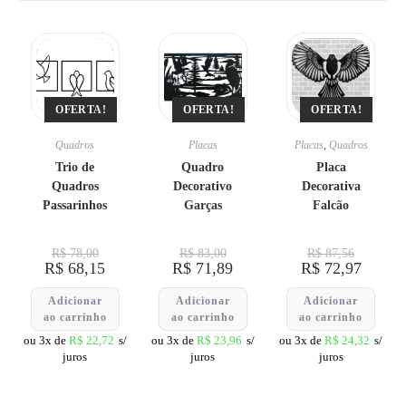
OFERTA!
OFERTA!
OFERTA!
Quadros
Placas
Placas
,
Quadros
Trio de
Quadro
Placa
Quadros
Decorativo
Decorativa
Passarinhos
Garças
Falcão
R$
78,00
R$
83,00
R$
87,56
R$
68,15
R$
71,89
R$
72,97
Adicionar
Adicionar
Adicionar
ao carrinho
ao carrinho
ao carrinho
ou 3x de
R$
22,72
s/
ou 3x de
R$
23,96
s/
ou 3x de
R$
24,32
s/
juros
juros
juros