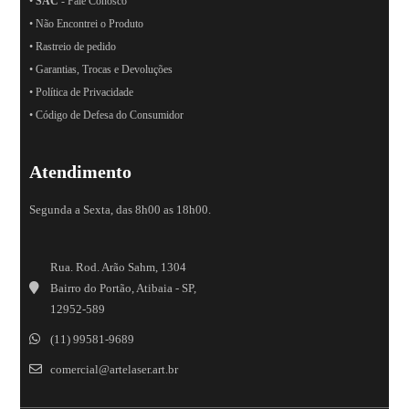
•
SAC
- Fale Conosco
• Não Encontrei o Produto
• Rastreio de pedido
• Garantias, Trocas e Devoluções
• Política de Privacidade
• Código de Defesa do Consumidor
Atendimento
Segunda a Sexta, das 8h00 as 18h00.
Rua. Rod. Arão Sahm, 1304
Bairro do Portão, Atibaia - SP,
12952-589
(11) 99581-9689
comercial@artelaser.art.br