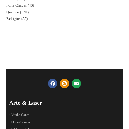
Porta Chaves
46
Quadros
120
Relógios
55
Arte & Laser
• Minha Conta
• Quem Somos