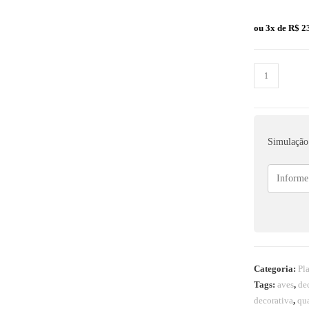
ou 3x de
R$
23
Simulação 
Categoria:
Pl
Tags:
aves
,
de
decorativa
,
qu