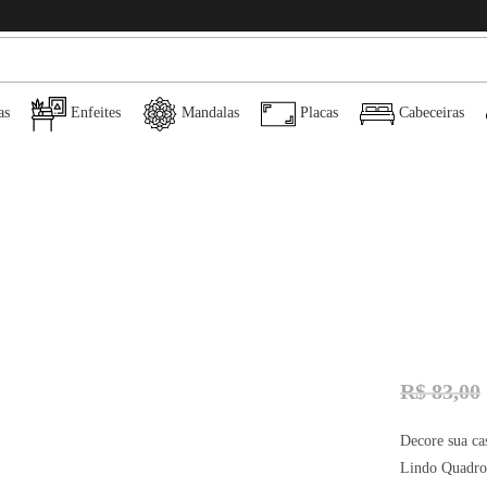
as
Enfeites
Mandalas
Placas
Cabeceiras
R$
83,00
Decore sua ca
Lindo Quadro