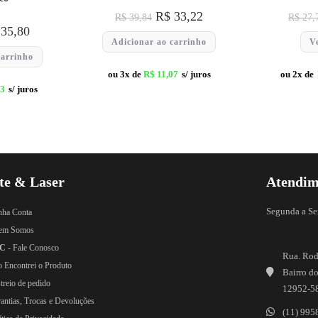
R$
33,22
R$
39,84
R$
27,
35,80
Adicionar ao carrinho
V
carrinho
ou 3x de
R$
11,07
s/ juros
ou 2x de
3
s/ juros
te & Laser
Atendim
Segunda a Se
nha Conta
em Somos
C
- Fale Conosco
Rua. Rod
o Encontrei o Produto
Bairro do
treio de pedido
12952-5
rantias, Trocas e Devoluções
(11) 995