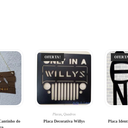
OFERTA!
OFERT
Placas
,
Quadros
Cantinho do
Placa Decorativa Willys
Placa Iden
co