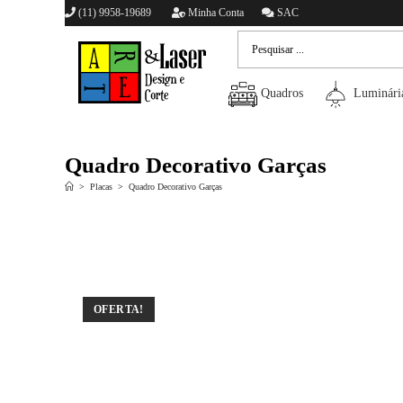
(11) 9958-19689
Minha Conta
SAC
Quadros
Luminári
Quadro Decorativo Garças
>
Placas
>
Quadro Decorativo Garças
OFERTA!