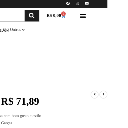
0
R$
0,00
Minha conta
Compre Online
Outros
R$
71,89
sa com bom gosto e estilo.
 Garças