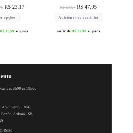
R$
23,17
R$
47,95
75
R$
57,87
er opções
Adicionar ao carrinho
R$
11,59
s/ juros
ou 3x de
R$
15,98
s/ juros
ento
xta, das 8h00 as 18h00.
. Arão Sahm, 1304
 Portão, Atibaia - SP,
89
81-9689