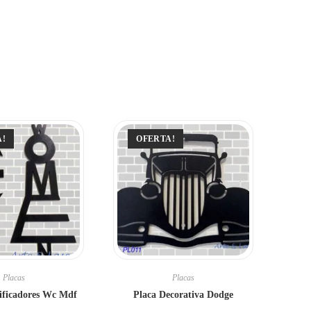
A!
OFERTA!
Placas
Placas
tificadores Wc Mdf
Placa Decorativa Dodge