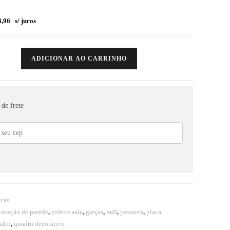
,96
s/ juros
ADICIONAR AO CARRINHO
de frete
acas
coração de parede
,
enfeite sala
,
garças
,
mdf
,
passaros
,
placa
adro
,
quadro decorativo