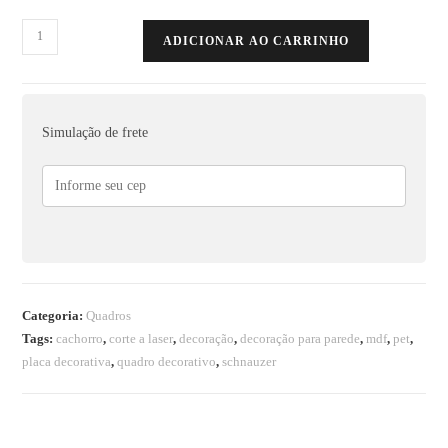
ADICIONAR AO CARRINHO
Simulação de frete
Categoria:
Quadros
Tags:
cachorro
,
corte a laser
,
decoração
,
decoração para parede
,
mdf
,
pet
,
placa decorativa
,
quadro decorativo
,
schnauzer