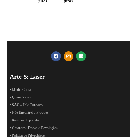
juros
juros
Arte & Laser
• Minha Conta
• Quem Somos
•
SAC
- Fale Conosco
• Não Encontrei o Produto
• Rastreio de pedido
• Garantias, Trocas e Devoluções
• Política de Privacidade