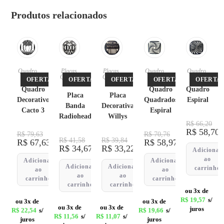
Produtos relacionados
Quadro
Placas
,
Placas
,
Quadro
Quadro
s
Quadro
Quadro
s
s
OFERTA!
OFERTA!
OFERTA!
OFERTA!
OFERTA!
s
s
Quadro
Quadro
Quadro
Placa
Placa
Decorativo
Quadrados
Espiral
Banda
Decorativa
Cacto 3
Espiral
Radiohead
Willys
R$
66,20
R$
58,70
R$
79,63
R$
70,76
R$
41,58
R$
39,84
R$
67,63
R$
58,97
R$
34,67
R$
33,22
Adicionar
ao
Adicionar
Adicionar
Adicionar
Adicionar
carrinho
ao
ao
ao
ao
carrinho
carrinho
carrinho
carrinho
ou 3x de
R$
19,57
s/
ou 3x de
ou 3x de
ou 3x de
ou 3x de
juros
R$
22,54
s/
R$
19,66
s/
R$
11,56
s/
R$
11,07
s/
juros
juros