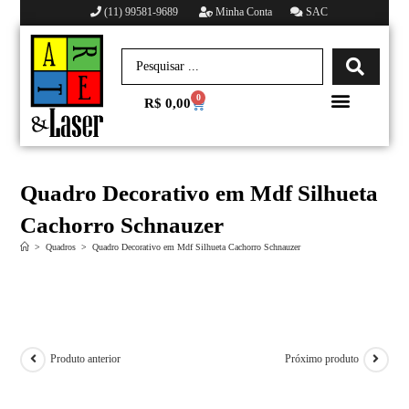
(11) 99581-9689
Minha Conta
SAC
0
R$
0,00
Minha conta
Quadro Decorativo em Mdf Silhueta
Cachorro Schnauzer
>
Quadros
>
Quadro Decorativo em Mdf Silhueta Cachorro Schnauzer
Produto anterior
Próximo produto