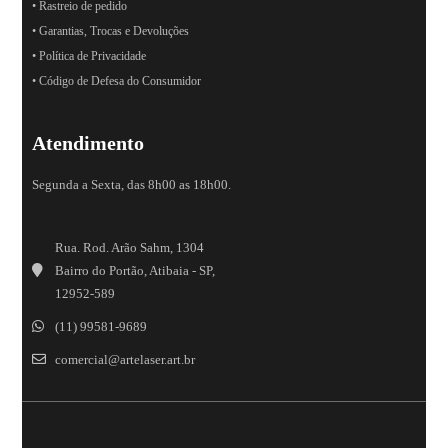
• Rastreio de pedido
• Garantias, Trocas e Devoluções
• Política de Privacidade
• Código de Defesa do Consumidor
Atendimento
Segunda a Sexta, das 8h00 as 18h00.
Rua. Rod. Arão Sahm, 1304
Bairro do Portão, Atibaia - SP,
12952-589
(11) 99581-9689
comercial@artelaser.art.br