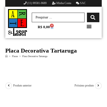
(11) 99581-9689
Minha Conta
SAC
0
R$
0,00
Minha conta
Placa Decorativa Tartaruga
>
Placas
>
Placa Decorativa Tartaruga
Produto anterior
Próximo produto