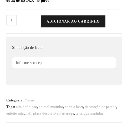
ou 3x de
R$
14,57
s/ juros
ADICIONAR AO CARRINHO
Simulação de frete
Categoria:
Placas
Tags:
alta definição
,
animal marinho
,
corte a laser
,
decoração de parede
,
enfeite sala
,
mdf
,
placa decorativa
,
tartaruga
,
tartaruga marinha