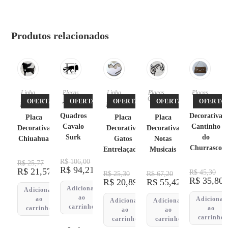
Produtos relacionados
Linha
Placas
Linha
Placas
,
Placas
Pet
,
Pet
,
Quadro
OFERTA!
OFERTA!
OFERTA!
OFERTA!
OFERTA!
Placas
Trio de
Placas
s
Placa
Quadros
Decorativa
Placa
Placa
Placa
Cavalo
Cantinho
Decorativa
Decorativa
Decorativa
Surk
do
Chiuahua
Gatos
Notas
Churrasco
Entrelaçados
Musicais
R$
106,00
R$
25,77
R$
94,21
R$
21,57
R$
45,30
R$
25,30
R$
67,20
R$
35,80
R$
20,89
R$
55,42
Adicionar
Adicionar
ao
ao
Adicionar
Adicionar
Adicionar
carrinho
carrinho
ao
ao
ao
carrinho
carrinho
carrinho