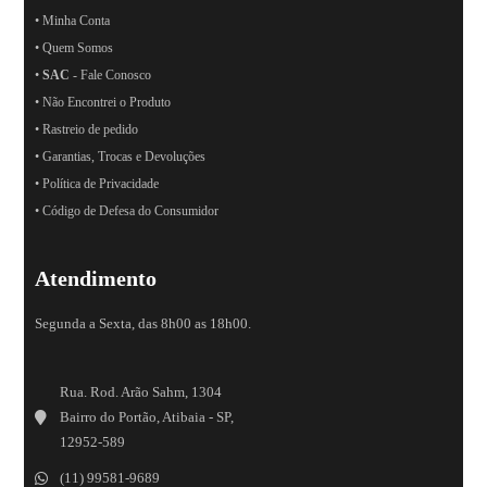
• Minha Conta
• Quem Somos
•
SAC
- Fale Conosco
• Não Encontrei o Produto
• Rastreio de pedido
• Garantias, Trocas e Devoluções
• Política de Privacidade
• Código de Defesa do Consumidor
Atendimento
Segunda a Sexta, das 8h00 as 18h00.
Rua. Rod. Arão Sahm, 1304
Bairro do Portão, Atibaia - SP,
12952-589
(11) 99581-9689