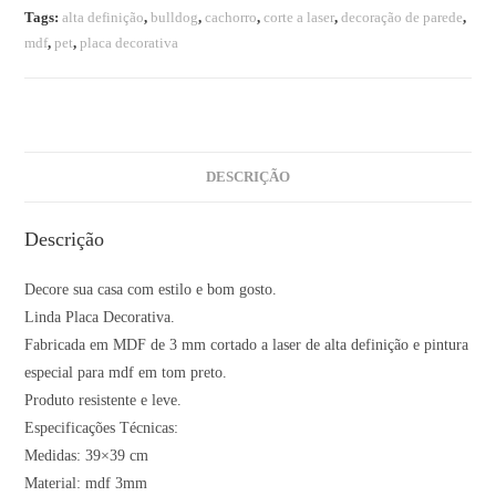
Tags:
alta definição
,
bulldog
,
cachorro
,
corte a laser
,
decoração de parede
,
mdf
,
pet
,
placa decorativa
DESCRIÇÃO
Descrição
Decore sua casa com estilo e bom gosto.
Linda Placa Decorativa.
Fabricada em MDF de 3 mm cortado a laser de alta definição e pintura
especial para mdf em tom preto.
Produto resistente e leve.
Especificações Técnicas:
Medidas: 39×39 cm
Material: mdf 3mm