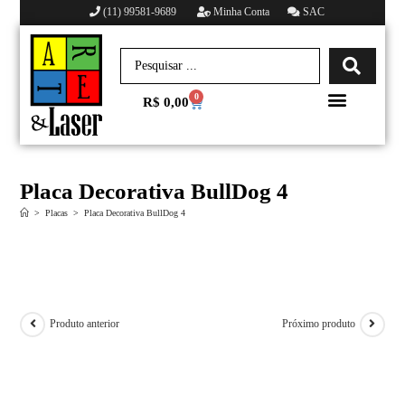
(11) 99581-9689
Minha Conta
SAC
0
R$
0,00
Minha conta
Placa Decorativa BullDog 4
>
Placas
>
Placa Decorativa BullDog 4
Produto anterior
Próximo produto