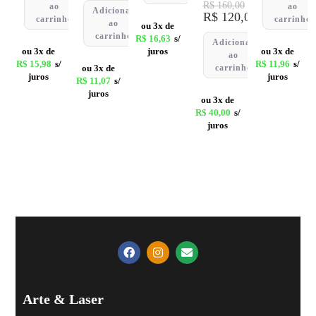
R$
160,00
ao
ao
Adicionar
R$
120,00
carrinho
carrinho
ao
ou 3x de
carrinho
R$
16,63
s/
Adicionar
ou 3x de
juros
ou 3x de
ao
R$
15,98
s/
R$
11,96
s/
ou 3x de
carrinho
juros
juros
R$
11,07
s/
juros
ou 3x de
R$
40,00
s/
juros
Arte & Laser