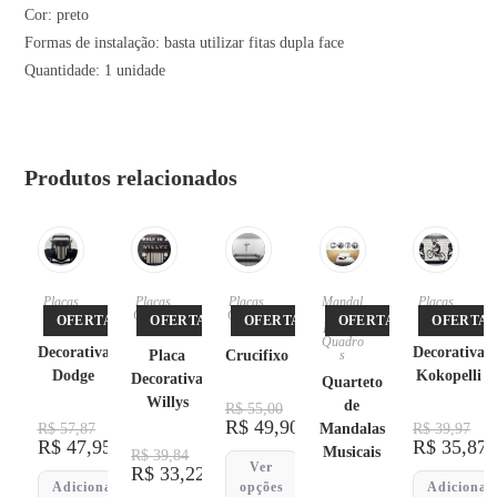
Cor: preto
Formas de instalação: basta utilizar fitas dupla face
Quantidade: 1 unidade
Produtos relacionados
Placas
Placas
,
Placas
,
Mandal
Placas
Quadro
Quadro
as
,
OFERTA!
OFERTA!
OFERTA!
OFERTA!
OFERTA!
Placa
s
s
Placas
,
Placa
Quadro
Decorativa
Decorativa
Placa
Crucifixo
s
Dodge
Kokopelli
Decorativa
Quarteto
Willys
de
R$
55,00
R$
49,90
R$
57,87
Mandalas
R$
39,97
R$
47,95
R$
35,87
Musicais
R$
39,84
Ver
R$
33,22
Adicionar
opções
Adicionar