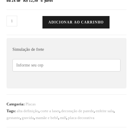
ou 2x de
R$
12,50
s/ juros
ADICIONAR AO CARRINHO
Simulação de frete
Categoria:
Placas
Tags:
alta definição
,
corte a laser
,
decoração de parede
,
enfeite sala
,
gestante
,
gravida
,
mamãe e bebê
,
mdf
,
placa decorativa