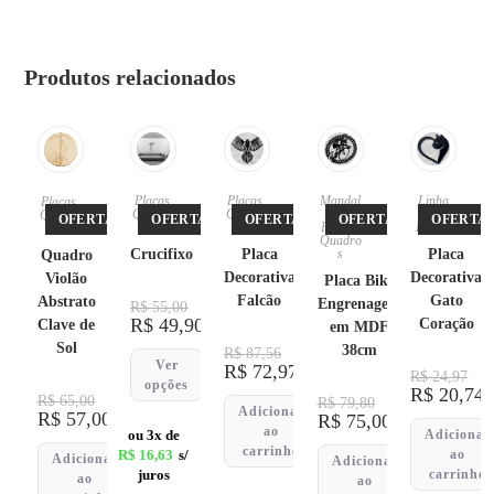
Produtos relacionados
Placas
,
Placas
,
Mandal
Linha
Placas
,
Quadro
Quadro
as
,
Pet
,
Quadro
OFERTA!
OFERTA!
OFERTA!
OFERTA!
OFERTA!
s
s
Placas
,
Placas
s
Quadro
Crucifixo
Placa
s
Placa
Quadro
Decorativa
Decorativa
Violão
Placa Bike
Falcão
Gato
Abstrato
Engrenagem
R$
55,00
R$
49,90
Coração
Clave de
em MDF
Sol
38cm
R$
87,56
Ver
R$
72,97
R$
24,97
opções
R$
20,74
R$
65,00
R$
79,80
Adicionar
R$
57,00
R$
75,00
ao
ou 3x de
Adicionar
carrinho
R$
16,63
s/
ao
Adicionar
Adicionar
juros
carrinho
ao
ao