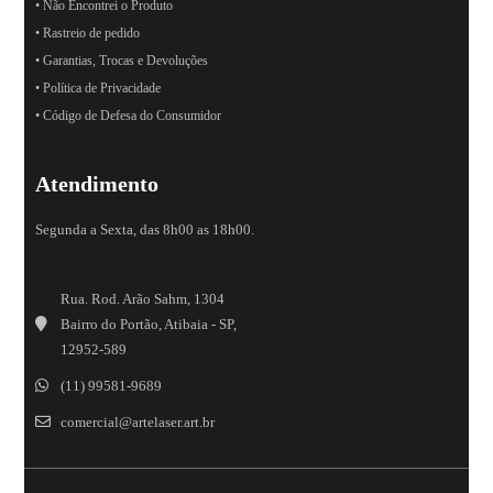
• Não Encontrei o Produto
• Rastreio de pedido
• Garantias, Trocas e Devoluções
• Política de Privacidade
• Código de Defesa do Consumidor
Atendimento
Segunda a Sexta, das 8h00 as 18h00.
Rua. Rod. Arão Sahm, 1304
Bairro do Portão, Atibaia - SP,
12952-589
(11) 99581-9689
comercial@artelaser.art.br