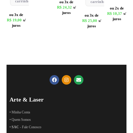
carrinho
ou 3x de
carrinho
R$
24,32
s/
ou 2x de
juros
R$
10,37
s/
ou 3x de
ou 3x de
juros
R$
19,00
s/
R$
25,00
s/
juros
juros
Arte & Laser
• Minha Conta
• Quem Somos
•
SAC
- Fale Conosco