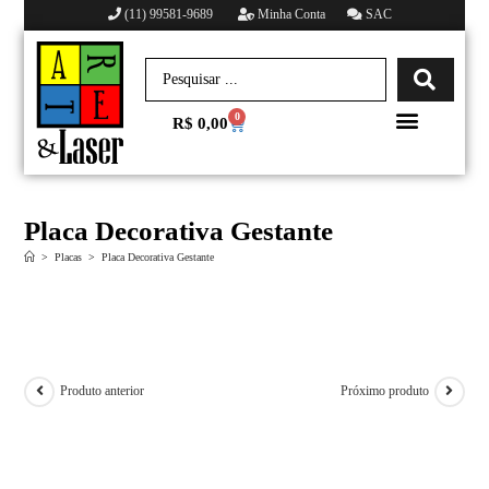
(11) 99581-9689
Minha Conta
SAC
0
R$
0,00
Minha conta
Placa Decorativa Gestante
>
Placas
>
Placa Decorativa Gestante
Produto anterior
Próximo produto