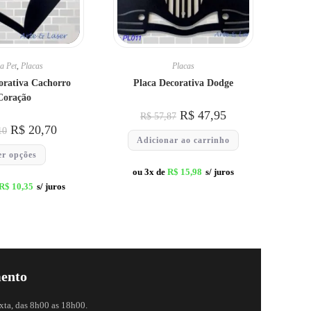
a Pet
,
Placas
Placas
orativa Cachorro
Placa Decorativa Dodge
Coração
R$
47,95
R$
57,87
R$
20,70
10
Adicionar ao carrinho
er opções
ou 3x de
R$
15,98
s/ juros
R$
10,35
s/ juros
ento
xta, das 8h00 as 18h00.