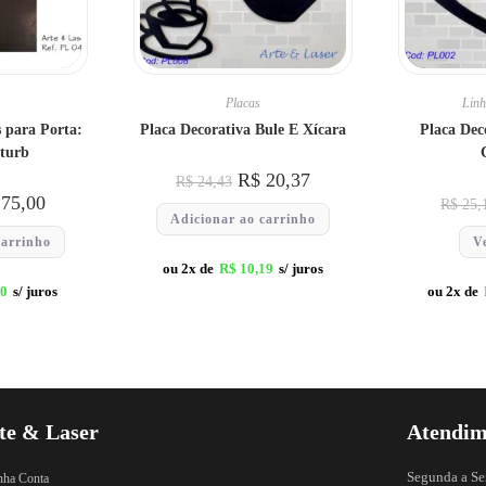
Placas
Linh
 para Porta:
Placa Decorativa Bule E Xícara
Placa Dec
turb
R$
20,37
R$
24,43
75,00
R$
25,
Adicionar ao carrinho
carrinho
V
ou 2x de
R$
10,19
s/ juros
00
s/ juros
ou 2x de
te & Laser
Atendim
Segunda a Se
nha Conta