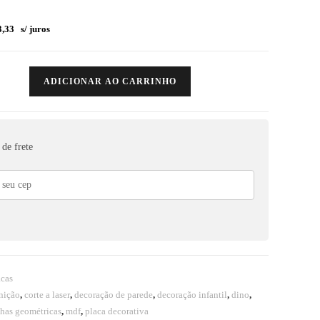
,33
s/ juros
ADICIONAR AO CARRINHO
de frete
acas
inição
,
corte a laser
,
decoração de parede
,
decoração infantil
,
dino
,
nhas geométricas
,
mdf
,
placa decorativa