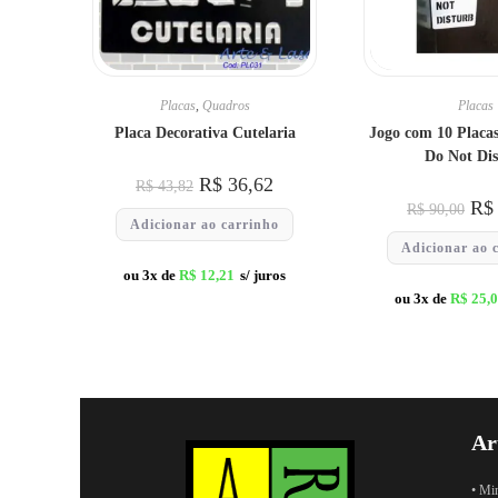
Placas
,
Quadros
Placas
Placa Decorativa Cutelaria
Jogo com 10 Placas
Do Not Dis
R$
36,62
R$
43,82
R$
R$
90,00
Adicionar ao carrinho
Adicionar ao 
ou 3x de
R$
12,21
s/ juros
ou 3x de
R$
25,
Ar
• Mi