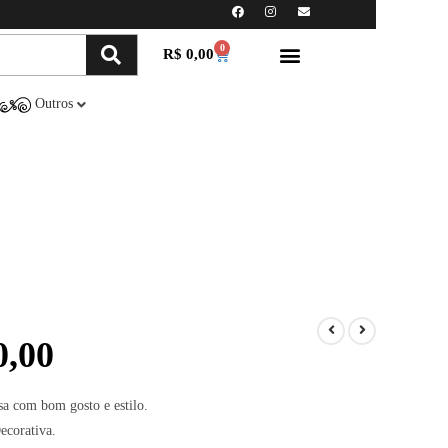
0
R$
0,00
Minha conta
Compre Online
Outros
,00
sa com bom gosto e estilo.
ecorativa.