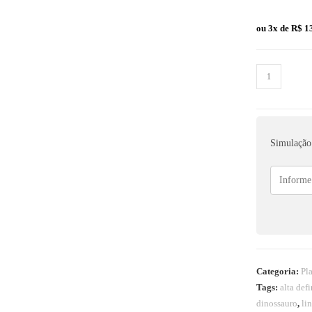
ou 3x de
R$
13
Simulação 
Categoria:
Pl
Tags:
alta def
dinossauro
,
li