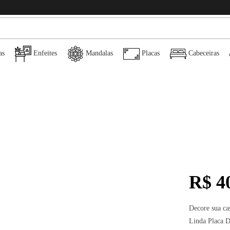
as
Enfeites
Mandalas
Placas
Cabeceiras
R$
40
Decore sua ca
Linda Placa D