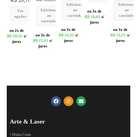
Adicionar
Adicionar
Adicionar
ao
ao
Ver
ou 3x de
ao
carrinho
carrinho
opções
R$
16,63
s/
carrinho
juros
ou 3x de
ou 3x de
ou 2x de
ou 3x de
R$
24,32
s/
R$
12,21
s/
R$
10,35
s/
R$
11,93
s/
juros
juros
juros
juros
Arte & Laser
• Minha Conta