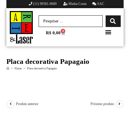
(11) 99581-9689
Minha Conta
SAC
0
R$
0,00
Minha conta
Placa decorativa Papagaio
>
Placas
>
Placa decorativa Papagaio
Produto anterior
Próximo produto