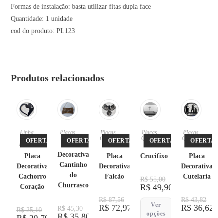
Formas de instalação: basta utilizar fitas dupla face
Quantidade: 1 unidade
cod do produto: PL123
Produtos relacionados
Linha
Placas
Placas
,
Placas
,
Placas
,
Pet
,
Quadro
Quadro
Quadro
OFERTA!
OFERTA!
OFERTA!
OFERTA!
OFERTA!
Placas
Placa
s
s
s
Decorativa
Placa
Placa
Crucifixo
Placa
Cantinho
Decorativa
Decorativa
Decorativa
do
Cachorro
Falcão
Cutelaria
R$
55,00
Churrasco
R$
49,90
Coração
R$
87,56
R$
43,82
Ver
R$
72,97
R$
36,62
R$
45,30
R$
25,10
opções
R$
35,80
R$
20,70