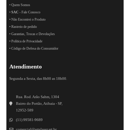
• Quem Somos
•
SAC
- Fale Conosco
• Não Encontrei o Produto
• Rastreio de pedido
• Garantias, Trocas e Devoluções
• Política de Privacidade
• Código de Defesa do Consumidor
Atendimento
Segunda a Sexta, das 8h00 as 18h00.
Rua. Rod. Arão Sahm, 1304
Bairro do Portão, Atibaia - SP,
12952-589
(11) 99581-9689
comercial@artelaser.art.br