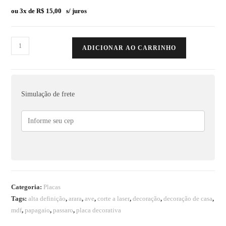
ou 3x de
R$
15,00
s/ juros
ADICIONAR AO CARRINHO
Simulação de frete
Categoria:
Placas
Tags:
alta definição
,
arara
,
ave
,
corte a laser
,
decoração
,
decoração de casa
,
mdf
,
papagaio
,
passaro
,
placa decorativa