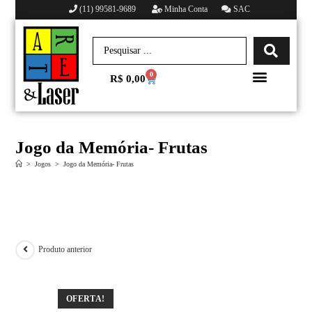
(11) 99581-9689
Minha Conta
SAC
0
R$
0,00
Minha conta
Jogo da Memória- Frutas
>
Jogos
>
Jogo da Memória- Frutas
Produto anterior
OFERTA!