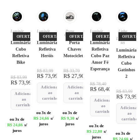
Luminár
Luminár
Porta
Luminár
Linha
ias
ias
Chaves
ias
Pet
,
OFERTA!
OFERTA!
OFERTA!
OFERTA!
OFERTA!
Luminár
Luminária
Luminária
Porta
Luminária
ias
Cubo
Refletiva
Chaves
Refletiva
Luminária
Refletiva
Heróis
Motocicleta
Cubo Paz
Refletiva
Bike
Amor Fé
Cubo
Esperança
Gatinhos
R$
83,99
R$
33,70
R$
73,99
R$
27,90
2
R$
83,99
R$
73,99
R$
78,40
Adicionar
Adicionar
R$
68,40
R$
83,99
ao
ao
Adicionar
R$
73,99
carrinho
carrinho
ao
Adicionar
carrinho
ao
Adicionar
carrinho
ou 3x de
ou 3x de
ao
R$
24,66
s/
R$
9,30
s/
ou 3x de
carrinho
juros
juros
R$
24,66
s/
ou 3x de
juros
R$
22,80
s/
ou 3x de
juros
R$
24,66
s/