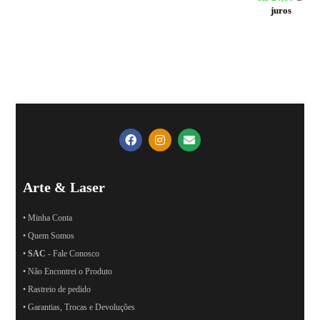
juros
Arte & Laser
• Minha Conta
• Quem Somos
•
SAC
- Fale Conosco
• Não Encontrei o Produto
• Rastreio de pedido
• Garantias, Trocas e Devoluções