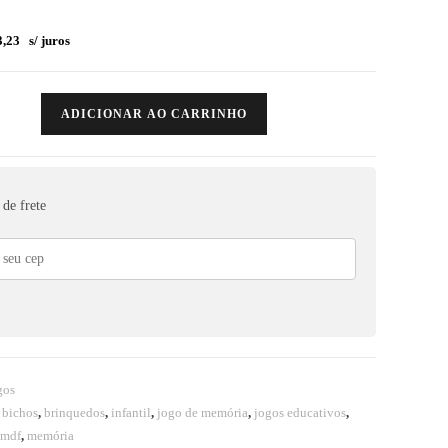
,23
s/ juros
ADICIONAR AO CARRINHO
de frete
gos
,
bichos
,
brinquedos
,
infantil
,
jogo de memória
,
jogos educativos
,
mdf
,
memória