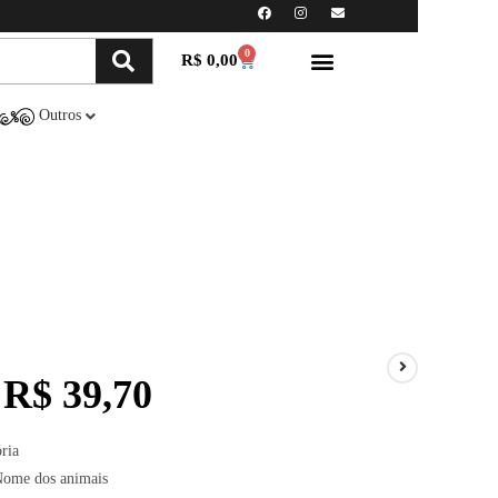
0
R$
0,00
Minha conta
Compre Online
Outros
R$
39,70
ria
ome dos animais