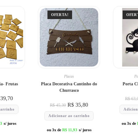
OFERTA!
OFER
Placas
Po
a- Frutas
Placa Decorativa Cantinho do
Porta C
Churrasco
39,70
R$
63,
R$
35,80
R$
45,30
carrinho
Adicion
Adicionar ao carrinho
23
s/ juros
ou 3x de
ou 3x de
R$
11,93
s/ juros