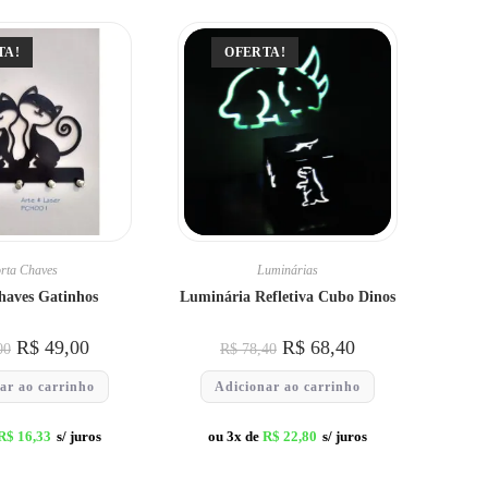
TA!
OFERTA!
rta Chaves
Luminárias
haves Gatinhos
Luminária Refletiva Cubo Dinos
R$
49,00
R$
68,40
00
R$
78,40
ar ao carrinho
Adicionar ao carrinho
R$
16,33
s/ juros
ou 3x de
R$
22,80
s/ juros