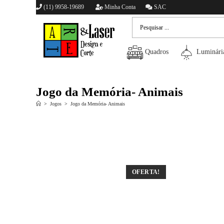
(11) 9958-19689
Minha Conta
SAC
Quadros
Luminári
Jogo da Memória- Animais
>
Jogos
>
Jogo da Memória- Animais
OFERTA!