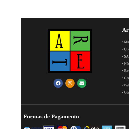
Ar
• Mi
• Qu
•
SA
• Nã
• Ras
• Ga
• Pol
• Có
Formas de Pagamento