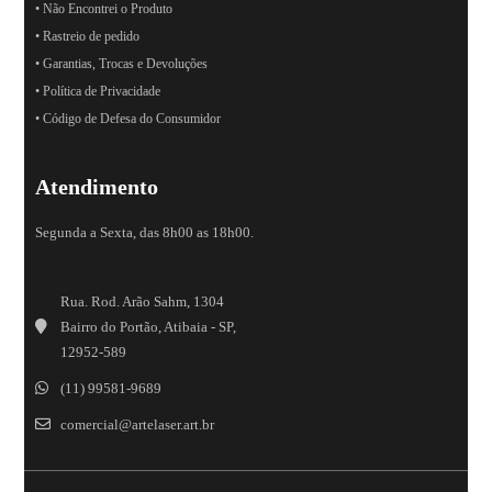
• Não Encontrei o Produto
• Rastreio de pedido
• Garantias, Trocas e Devoluções
• Política de Privacidade
• Código de Defesa do Consumidor
Atendimento
Segunda a Sexta, das 8h00 as 18h00.
Rua. Rod. Arão Sahm, 1304
Bairro do Portão, Atibaia - SP,
12952-589
(11) 99581-9689
comercial@artelaser.art.br