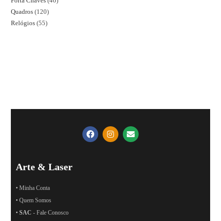
Porta Chaves
46
Quadros
120
Relógios
55
Arte & Laser
• Minha Conta
• Quem Somos
•
SAC
- Fale Conosco