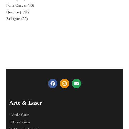
Porta Chaves
46
Quadros
120
Relógios
55
Arte & Laser
• Minha Conta
• Quem Somos