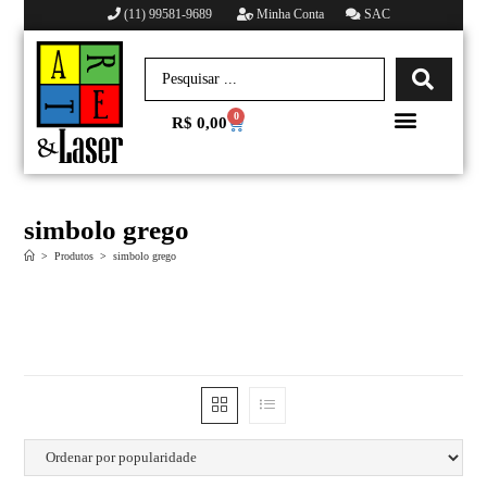
(11) 99581-9689
Minha Conta
SAC
0
R$
0,00
Minha conta
simbolo grego
>
Produtos
>
simbolo grego