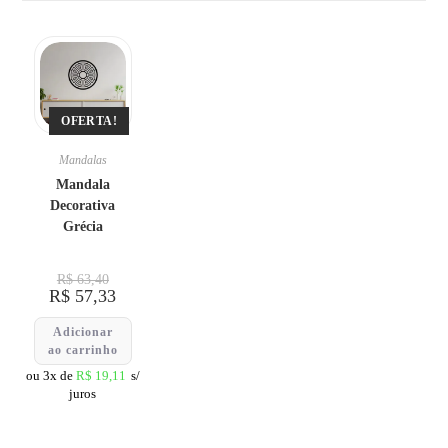
OFERTA!
Mandalas
Mandala
Decorativa
Grécia
R$
63,40
R$
57,33
Adicionar
ao carrinho
ou 3x de
R$
19,11
s/
juros