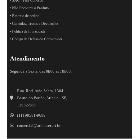
•
SAC
- Fale Conosco
• Não Encontrei o Produto
• Rastreio de pedido
• Garantias, Trocas e Devoluções
• Política de Privacidade
• Código de Defesa do Consumidor
Atendimento
Segunda a Sexta, das 8h00 as 18h00.
Rua. Rod. Arão Sahm, 1304
Bairro do Portão, Atibaia - SP,
12952-589
(11) 99581-9689
comercial@artelaser.art.br